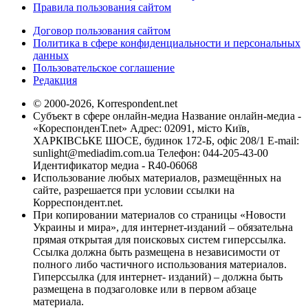
Правила пользования сайтом
Договор пользования сайтом
Политика в сфере конфиденциальности и персональных
данных
Пользовательское соглашение
Редакция
© 2000-2026, Korrespondent.net
Субъект в сфере онлайн-медиа Название онлайн-медиа -
«КореспонденТ.net» Адрес: 02091, місто Київ,
ХАРКІВСЬКЕ ШОСЕ, будинок 172-Б, офіс 208/1 E-mail:
sunlight@mediadim.com.ua
Телефон: 044-205-43-00
Идентификатор медиа - R40-06068
Использование любых материалов, размещённых на
сайте, разрешается при условии ссылки на
Корреспондент.net.
При копировании материалов со страницы «Новости
Украины и мира», для интернет-изданий – обязательна
прямая открытая для поисковых систем гиперссылка.
Ссылка должна быть размещена в независимости от
полного либо частичного использования материалов.
Гиперссылка (для интернет- изданий) – должна быть
размещена в подзаголовке или в первом абзаце
материала.