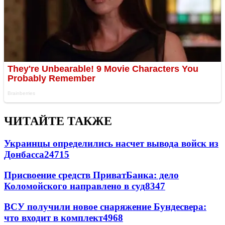
ЧИТАЙТЕ ТАКЖЕ
Украинцы определились насчет вывода войск из
Донбасса
24715
Присвоение средств ПриватБанка: дело
Коломойского направлено в суд
8347
ВСУ получили новое снаряжение Бундесвера:
что входит в комплект
4968