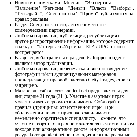
Новости с пометками "Мнение", "Экспертиза",
"Заявление", "Регионы", "Деньги", "Власть", "Выборы",
"Тест-драйв", "Спецпроекты", "Промо" публикуются на
правах рекламы.
Раздел Спецпроекты создается совместно с
коммерческими партнерами.
Любое копирование, публикация, републикация и
другое распространение информации, которое содержит
ссылку на "Интерфакс-Украина", EPA / UPG, строго
воспрещается.
Владелец веб-страницы в разделе Я- Корреспондент
является автор публикации.
Любое копирование, перепечатка и воспроизведение
фотографий и/или аудиовизуальных материалов,
принадлежащих правообладателю Getty Images, строго
запрещено.
Материалы сайта korrespondent.net предназначены для
лиц старше 21 года (21+). Участие в азартных играх
может вызвать игровую зависимость. Соблюдайте
правила (принципы) ответственной игры. При
обнаружении первых признаков зависимости
немедленно обратитесь к специалисту. Помните, что
участие в азартных играх не может являться источником
доходов или альтернативой работе. Информационный
ресурс korrespondent.net не проводит игры на реальные