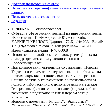
Договор пользования сайтом
Политика в сфере конфиденциальности и персональных
данных
Пользовательское соглашение
Редакция
© 2000-2026, Korrespondent.net
Субъект в сфере онлайн-медиа Название онлайн-медиа -
«КореспонденТ.net» Адрес: 02091, місто Київ,
ХАРКІВСЬКЕ ШОСЕ, будинок 172-Б, офіс 208/1 E-mail:
sunlight@mediadim.com.ua
Телефон: 044-205-43-00
Идентификатор медиа - R40-06068
Использование любых материалов, размещённых на
сайте, разрешается при условии ссылки на
Корреспондент.net.
При копировании материалов со страницы «Новости
Украины и мира», для интернет-изданий – обязательна
прямая открытая для поисковых систем гиперссылка.
Ссылка должна быть размещена в независимости от
полного либо частичного использования материалов.
Гиперссылка (для интернет- изданий) – должна быть
размещена в подзаголовке или в первом абзаце
материала.
Новости с пометками "Мнение", "Экспертиза",
"Заявление", "Регионы", "Деньги", "Власть", "Выборы",