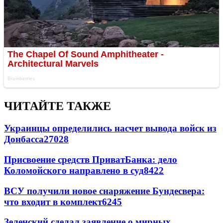
ЧИТАЙТЕ ТАКЖЕ
Украинцы определились насчет вывода войск из
Донбасса
27028
Присвоение средств ПриватБанка: дело
Коломойского направлено в суд
8422
ВСУ получили новое снаряжение Бундесвера:
что входит в комплект
6245
Зеленский сделал заявление о мирных