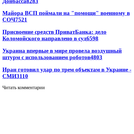
Донбасса
8283
Майора ВСП поймали на "помощи" военному в
СОЧ
7521
Присвоение средств ПриватБанка: дело
Коломойского направлено в суд
6598
Украина впервые в мире провела воздушный
штурм с использованием роботов
4803
Иран готовил удар по трем объектам в Украине -
СМИ
3110
Читать комментарии