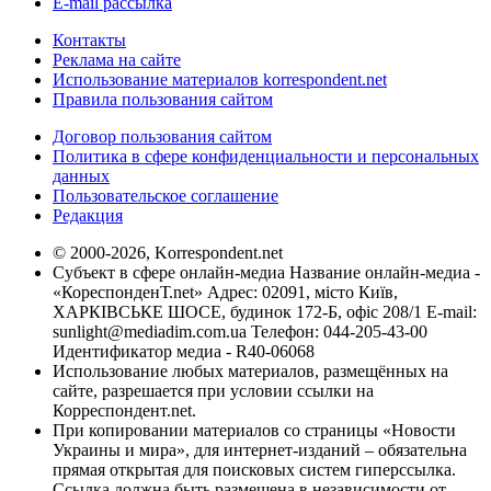
E-mail рассылка
Контакты
Реклама на сайте
Использование материалов korrespondent.net
Правила пользования сайтом
Договор пользования сайтом
Политика в сфере конфиденциальности и персональных
данных
Пользовательское соглашение
Редакция
© 2000-2026, Korrespondent.net
Субъект в сфере онлайн-медиа Название онлайн-медиа -
«КореспонденТ.net» Адрес: 02091, місто Київ,
ХАРКІВСЬКЕ ШОСЕ, будинок 172-Б, офіс 208/1 E-mail:
sunlight@mediadim.com.ua
Телефон: 044-205-43-00
Идентификатор медиа - R40-06068
Использование любых материалов, размещённых на
сайте, разрешается при условии ссылки на
Корреспондент.net.
При копировании материалов со страницы «Новости
Украины и мира», для интернет-изданий – обязательна
прямая открытая для поисковых систем гиперссылка.
Ссылка должна быть размещена в независимости от