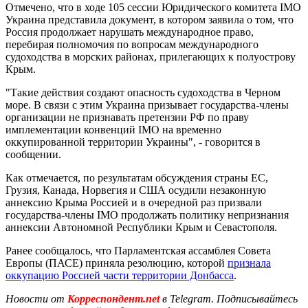
Отмечено, что в ходе 105 сессии Юридического комитета IMO
Украина представила документ, в котором заявила о том, что
Россия продолжает нарушать международное право,
перебирая полномочия по вопросам международного
судоходства в морских районах, прилегающих к полуострову
Крым.
"Такие действия создают опасность судоходства в Черном
море. В связи с этим Украина призывает государства-члены
организации не признавать претензии РФ по праву
имплементации конвенций ІМО на временно
оккупированной территории Украины", - говорится в
сообщении.
Как отмечается, по результатам обсуждения страны ЕС,
Грузия, Канада, Норвегия и США осудили незаконную
аннексию Крыма Россией и в очередной раз призвали
государства-члены ІМО продолжать политику непризнания
аннексии Автономной Республики Крым и Севастополя.
Ранее сообщалось, что Парламентская ассамблея Совета
Европы (ПАСЕ) приняла резолюцию, которой
признала
оккупацию Россией части территории Донбасса
.
Новости от
Корреспондент.net
в Telegram. Подписывайтесь