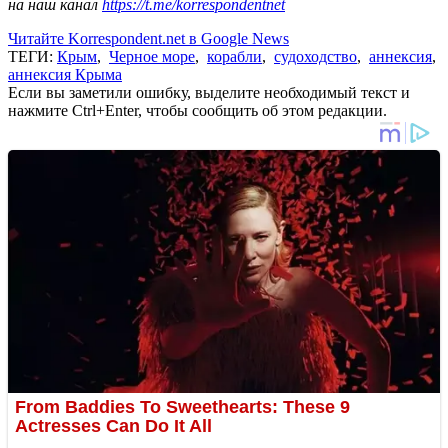
на наш канал
https://t.me/korrespondentnet
Читайте Korrespondent.net в Google News
ТЕГИ:
Крым
,
Черное море
,
корабли
,
судоходство
,
аннексия
,
аннексия Крыма
Если вы заметили ошибку, выделите необходимый текст и
нажмите Ctrl+Enter, чтобы сообщить об этом редакции.