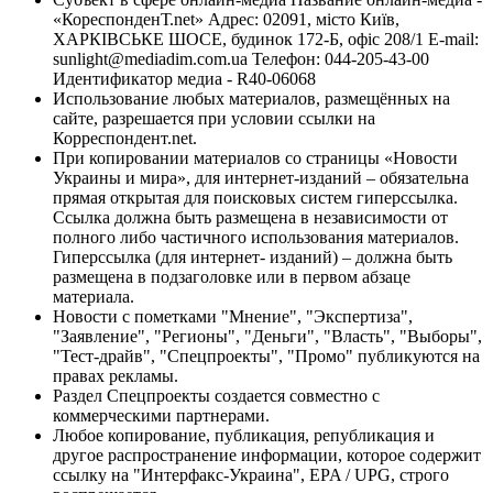
«КореспонденТ.net» Адрес: 02091, місто Київ,
ХАРКІВСЬКЕ ШОСЕ, будинок 172-Б, офіс 208/1 E-mail:
sunlight@mediadim.com.ua
Телефон: 044-205-43-00
Идентификатор медиа - R40-06068
Использование любых материалов, размещённых на
сайте, разрешается при условии ссылки на
Корреспондент.net.
При копировании материалов со страницы «Новости
Украины и мира», для интернет-изданий – обязательна
прямая открытая для поисковых систем гиперссылка.
Ссылка должна быть размещена в независимости от
полного либо частичного использования материалов.
Гиперссылка (для интернет- изданий) – должна быть
размещена в подзаголовке или в первом абзаце
материала.
Новости с пометками "Мнение", "Экспертиза",
"Заявление", "Регионы", "Деньги", "Власть", "Выборы",
"Тест-драйв", "Спецпроекты", "Промо" публикуются на
правах рекламы.
Раздел Спецпроекты создается совместно с
коммерческими партнерами.
Любое копирование, публикация, републикация и
другое распространение информации, которое содержит
ссылку на "Интерфакс-Украина", EPA / UPG, строго