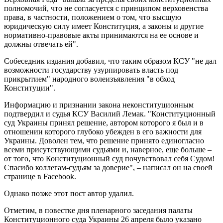
полномочий, что не согласуется с принципом верховенства
права, в частности, положением о том, что высшую
юридическую силу имеет Конституция, а законы и другие
нормативно-правовые акты принимаются на ее основе и
должны отвечать ей".
Собеседник издания добавил, что таким образом КСУ "не дал
возможности государству узурпировать власть под
прикрытием" народного волеизъявления "в обход
Конституции".
Информацию и признании закона неконституционным
подтвердил и судья КСУ Василий Лемак. "Конституционный
суд Украины принял решение, автором которого я был и в
отношении которого глубоко убежден в его важности для
Украины. Доволен тем, что решение принято единогласно
всеми присутствующими судьями и, наверное, еще больше –
от того, что Конституционный суд почувствовал себя Судом!
Спасибо коллегам-судьям за доверие", – написал он на своей
странице в Facebook.
Однако позже этот пост автор удалил.
Отметим, в повестке дня пленарного заседания палаты
Конституционного суда Украины 26 апреля было указано