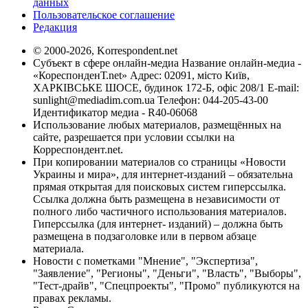
данных
Пользовательское соглашение
Редакция
© 2000-2026, Korrespondent.net
Субъект в сфере онлайн-медиа Название онлайн-медиа -
«КореспонденТ.net» Адрес: 02091, місто Київ,
ХАРКІВСЬКЕ ШОСЕ, будинок 172-Б, офіс 208/1 E-mail:
sunlight@mediadim.com.ua
Телефон: 044-205-43-00
Идентификатор медиа - R40-06068
Использование любых материалов, размещённых на
сайте, разрешается при условии ссылки на
Корреспондент.net.
При копировании материалов со страницы «Новости
Украины и мира», для интернет-изданий – обязательна
прямая открытая для поисковых систем гиперссылка.
Ссылка должна быть размещена в независимости от
полного либо частичного использования материалов.
Гиперссылка (для интернет- изданий) – должна быть
размещена в подзаголовке или в первом абзаце
материала.
Новости с пометками "Мнение", "Экспертиза",
"Заявление", "Регионы", "Деньги", "Власть", "Выборы",
"Тест-драйв", "Спецпроекты", "Промо" публикуются на
правах рекламы.