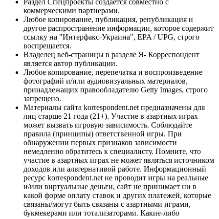
Раздел Спецпроекты создается совместно с
коммерческими партнерами.
Любое копирование, публикация, републикация и
другое распространение информации, которое содержит
ссылку на "Интерфакс-Украина", EPA / UPG, строго
воспрещается.
Владелец веб-страницы в разделе Я- Корреспондент
является автор публикации.
Любое копирование, перепечатка и воспроизведение
фотографий и/или аудиовизуальных материалов,
принадлежащих правообладателю Getty Images, строго
запрещено.
Материалы сайта korrespondent.net предназначены для
лиц старше 21 года (21+). Участие в азартных играх
может вызвать игровую зависимость. Соблюдайте
правила (принципы) ответственной игры. При
обнаружении первых признаков зависимости
немедленно обратитесь к специалисту. Помните, что
участие в азартных играх не может являться источником
доходов или альтернативой работе. Информационный
ресурс korrespondent.net не проводит игры на реальные
и/или виртуальные деньги, сайт не принимает ни в
какой форме оплату ставок и других платежей, которые
связаны/могут быть связаны с азартными играми,
букмекерами или тотализаторами. Какие-либо