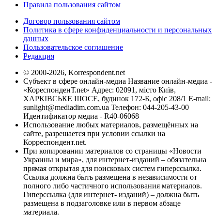
Правила пользования сайтом
Договор пользования сайтом
Политика в сфере конфиденциальности и персональных
данных
Пользовательское соглашение
Редакция
© 2000-2026, Korrespondent.net
Субъект в сфере онлайн-медиа Название онлайн-медиа -
«КореспонденТ.net» Адрес: 02091, місто Київ,
ХАРКІВСЬКЕ ШОСЕ, будинок 172-Б, офіс 208/1 E-mail:
sunlight@mediadim.com.ua
Телефон: 044-205-43-00
Идентификатор медиа - R40-06068
Использование любых материалов, размещённых на
сайте, разрешается при условии ссылки на
Корреспондент.net.
При копировании материалов со страницы «Новости
Украины и мира», для интернет-изданий – обязательна
прямая открытая для поисковых систем гиперссылка.
Ссылка должна быть размещена в независимости от
полного либо частичного использования материалов.
Гиперссылка (для интернет- изданий) – должна быть
размещена в подзаголовке или в первом абзаце
материала.