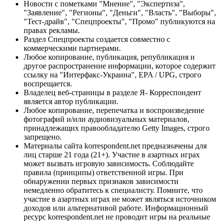
Новости с пометками "Мнение", "Экспертиза",
"Заявление", "Регионы", "Деньги", "Власть", "Выборы",
"Тест-драйв", "Спецпроекты", "Промо" публикуются на
правах рекламы.
Раздел Спецпроекты создается совместно с
коммерческими партнерами.
Любое копирование, публикация, републикация и
другое распространение информации, которое содержит
ссылку на "Интерфакс-Украина", EPA / UPG, строго
воспрещается.
Владелец веб-страницы в разделе Я- Корреспондент
является автор публикации.
Любое копирование, перепечатка и воспроизведение
фотографий и/или аудиовизуальных материалов,
принадлежащих правообладателю Getty Images, строго
запрещено.
Материалы сайта korrespondent.net предназначены для
лиц старше 21 года (21+). Участие в азартных играх
может вызвать игровую зависимость. Соблюдайте
правила (принципы) ответственной игры. При
обнаружении первых признаков зависимости
немедленно обратитесь к специалисту. Помните, что
участие в азартных играх не может являться источником
доходов или альтернативой работе. Информационный
ресурс korrespondent.net не проводит игры на реальные