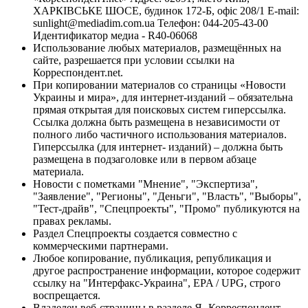
ХАРКІВСЬКЕ ШОСЕ, будинок 172-Б, офіс 208/1 E-mail:
sunlight@mediadim.com.ua
Телефон: 044-205-43-00
Идентификатор медиа - R40-06068
Использование любых материалов, размещённых на
сайте, разрешается при условии ссылки на
Корреспондент.net.
При копировании материалов со страницы «Новости
Украины и мира», для интернет-изданий – обязательна
прямая открытая для поисковых систем гиперссылка.
Ссылка должна быть размещена в независимости от
полного либо частичного использования материалов.
Гиперссылка (для интернет- изданий) – должна быть
размещена в подзаголовке или в первом абзаце
материала.
Новости с пометками "Мнение", "Экспертиза",
"Заявление", "Регионы", "Деньги", "Власть", "Выборы",
"Тест-драйв", "Спецпроекты", "Промо" публикуются на
правах рекламы.
Раздел Спецпроекты создается совместно с
коммерческими партнерами.
Любое копирование, публикация, републикация и
другое распространение информации, которое содержит
ссылку на "Интерфакс-Украина", EPA / UPG, строго
воспрещается.
Владелец веб-страницы в разделе Я- Корреспондент