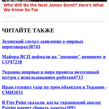
ЧИТАЙТЕ ТАКЖЕ
Зеленский сделал заявление о мирных
переговорах
30743
Майора ВСП поймали на "помощи" военному в
СОЧ
7230
Украина впервые в мире провела воздушный
штурм с использованием роботов
4715
Иран готовил удар по трем объектам в Украине -
СМИ
3031
В Fire Point сказали, когда украинский аналог
Patriot начнет сбивать ракеты
2895