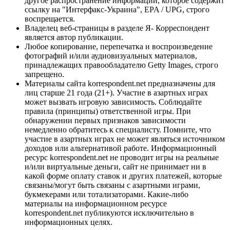
другое распространение информации, которое содержит
ссылку на "Интерфакс-Украина", EPA / UPG, строго
воспрещается.
Владелец веб-страницы в разделе Я- Корреспондент
является автор публикации.
Любое копирование, перепечатка и воспроизведение
фотографий и/или аудиовизуальных материалов,
принадлежащих правообладателю Getty Images, строго
запрещено.
Материалы сайта korrespondent.net предназначены для
лиц старше 21 года (21+). Участие в азартных играх
может вызвать игровую зависимость. Соблюдайте
правила (принципы) ответственной игры. При
обнаружении первых признаков зависимости
немедленно обратитесь к специалисту. Помните, что
участие в азартных играх не может являться источником
доходов или альтернативой работе. Информационный
ресурс korrespondent.net не проводит игры на реальные
и/или виртуальные деньги, сайт не принимает ни в
какой форме оплату ставок и других платежей, которые
связаны/могут быть связаны с азартными играми,
букмекерами или тотализаторами. Какие-либо
материалы на информационном ресурсе
korrespondent.net публикуются исключительно в
информационных целях.