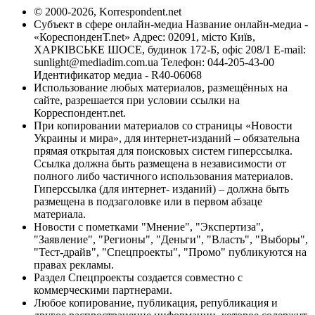
© 2000-2026, Korrespondent.net
Субъект в сфере онлайн-медиа Название онлайн-медиа -
«КореспонденТ.net» Адрес: 02091, місто Київ,
ХАРКІВСЬКЕ ШОСЕ, будинок 172-Б, офіс 208/1 E-mail:
sunlight@mediadim.com.ua
Телефон: 044-205-43-00
Идентификатор медиа - R40-06068
Использование любых материалов, размещённых на
сайте, разрешается при условии ссылки на
Корреспондент.net.
При копировании материалов со страницы «Новости
Украины и мира», для интернет-изданий – обязательна
прямая открытая для поисковых систем гиперссылка.
Ссылка должна быть размещена в независимости от
полного либо частичного использования материалов.
Гиперссылка (для интернет- изданий) – должна быть
размещена в подзаголовке или в первом абзаце
материала.
Новости с пометками "Мнение", "Экспертиза",
"Заявление", "Регионы", "Деньги", "Власть", "Выборы",
"Тест-драйв", "Спецпроекты", "Промо" публикуются на
правах рекламы.
Раздел Спецпроекты создается совместно с
коммерческими партнерами.
Любое копирование, публикация, републикация и