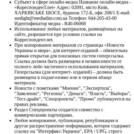
Субъект в сфере онлайн-медиа Название онлайн-медиа -
«КореспонденТ.net» Адрес: 02091, місто Київ,
ХАРКІВСЬКЕ ШОСЕ, будинок 172-Б, офіс 208/1 E-mail:
sunlight@mediadim.com.ua
Телефон: 044-205-43-00
Идентификатор медиа - R40-06068
Использование любых материалов, размещённых на
сайте, разрешается при условии ссылки на
Корреспондент.net.
При копировании материалов со страницы «Новости
Украины и мира», для интернет-изданий – обязательна
прямая открытая для поисковых систем гиперссылка.
Ссылка должна быть размещена в независимости от
полного либо частичного использования материалов.
Гиперссылка (для интернет- изданий) – должна быть
размещена в подзаголовке или в первом абзаце
материала.
Новости с пометками "Мнение", "Экспертиза",
"Заявление", "Регионы", "Деньги", "Власть", "Выборы",
"Тест-драйв", "Спецпроекты", "Промо" публикуются на
правах рекламы.
Раздел Спецпроекты создается совместно с
коммерческими партнерами.
Любое копирование, публикация, републикация и
другое распространение информации, которое содержит
ссылку на "Интерфакс-Украина", EPA / UPG, строго