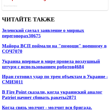
ЧИТАЙТЕ ТАКЖЕ
Зеленский сделал заявление о мирных
переговорах
30675
Майора ВСП поймали на "помощи" военному в
СОЧ
7070
Украина впервые в мире провела воздушный
штурм с использованием роботов
4684
Иран готовил удар по трем объектам в Украине -
СМИ
3011
В Fire Point сказали, когда украинский аналог
Patriot начнет сбивать ракеты
2871
Когда связь молчит - молчит вся бригада.