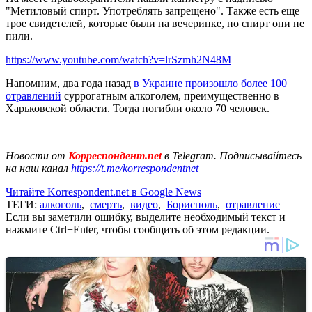
"Метиловый спирт. Употреблять запрещено". Также есть еще
трое свидетелей, которые были на вечеринке, но спирт они не
пили.
https://www.youtube.com/watch?v=lrSzmh2N48M
Напомним, два года назад
в Украине произошло более 100
отравлений
суррогатным алкоголем, преимущественно в
Харьковской области. Тогда погибли около 70 человек.
Новости от
Корреспондент.net
в Telegram. Подписывайтесь
на наш канал
https://t.me/korrespondentnet
Читайте Korrespondent.net в Google News
ТЕГИ:
алкоголь
,
смерть
,
видео
,
Борисполь
,
отравление
Если вы заметили ошибку, выделите необходимый текст и
нажмите Ctrl+Enter, чтобы сообщить об этом редакции.