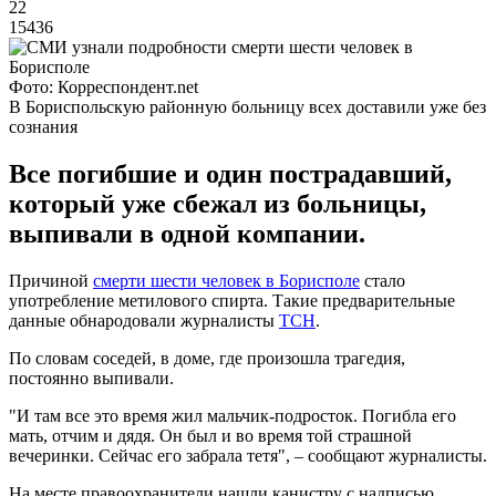
22
15436
Фото: Корреспондент.net
В Бориспольскую районную больницу всех доставили уже без
сознания
Все погибшие и один пострадавший,
который уже сбежал из больницы,
выпивали в одной компании.
Причиной
смерти шести человек в Борисполе
стало
употребление метилового спирта. Такие предварительные
данные обнародовали журналисты
ТСН
.
По словам соседей, в доме, где произошла трагедия,
постоянно выпивали.
"И там все это время жил мальчик-подросток. Погибла его
мать, отчим и дядя. Он был и во время той страшной
вечеринки. Сейчас его забрала тетя", – сообщают журналисты.
На месте правоохранители нашли канистру с надписью