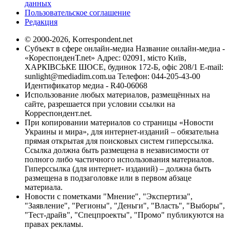
данных
Пользовательское соглашение
Редакция
© 2000-2026, Korrespondent.net
Субъект в сфере онлайн-медиа Название онлайн-медиа -
«КореспонденТ.net» Адрес: 02091, місто Київ,
ХАРКІВСЬКЕ ШОСЕ, будинок 172-Б, офіс 208/1 E-mail:
sunlight@mediadim.com.ua
Телефон: 044-205-43-00
Идентификатор медиа - R40-06068
Использование любых материалов, размещённых на
сайте, разрешается при условии ссылки на
Корреспондент.net.
При копировании материалов со страницы «Новости
Украины и мира», для интернет-изданий – обязательна
прямая открытая для поисковых систем гиперссылка.
Ссылка должна быть размещена в независимости от
полного либо частичного использования материалов.
Гиперссылка (для интернет- изданий) – должна быть
размещена в подзаголовке или в первом абзаце
материала.
Новости с пометками "Мнение", "Экспертиза",
"Заявление", "Регионы", "Деньги", "Власть", "Выборы",
"Тест-драйв", "Спецпроекты", "Промо" публикуются на
правах рекламы.