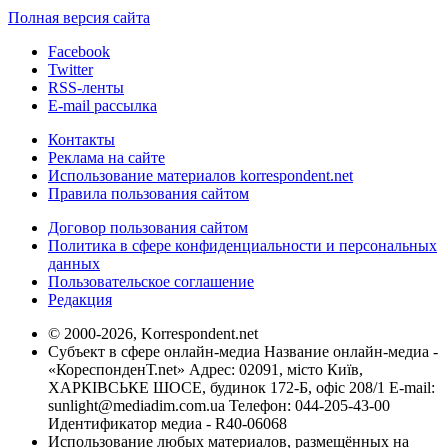
Полная версия сайта
Facebook
Twitter
RSS-ленты
E-mail рассылка
Контакты
Реклама на сайте
Использование материалов korrespondent.net
Правила пользования сайтом
Договор пользования сайтом
Политика в сфере конфиденциальности и персональных
данных
Пользовательское соглашение
Редакция
© 2000-2026, Korrespondent.net
Субъект в сфере онлайн-медиа Название онлайн-медиа -
«КореспонденТ.net» Адрес: 02091, місто Київ,
ХАРКІВСЬКЕ ШОСЕ, будинок 172-Б, офіс 208/1 E-mail:
sunlight@mediadim.com.ua
Телефон: 044-205-43-00
Идентификатор медиа - R40-06068
Использование любых материалов, размещённых на