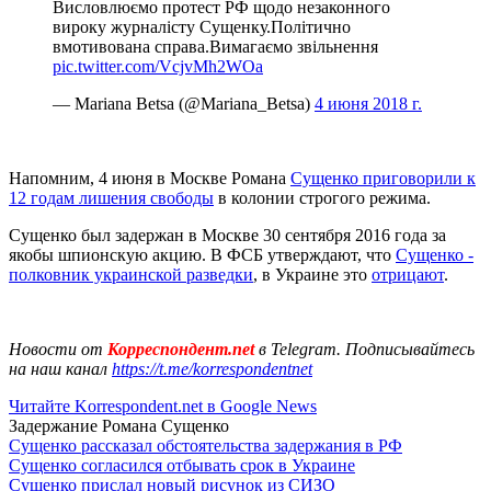
Висловлюємо протест РФ щодо незаконного
вироку журналісту Сущенку.Політично
вмотивована справа.Вимагаємо звільнення
pic.twitter.com/VcjvMh2WOa
— Mariana Betsa (@Mariana_Betsa)
4 июня 2018 г.
Напомним, 4 июня в Москве Романа
Сущенко приговорили к
12 годам лишения свободы
в колонии строгого режима.
Сущенко был задержан в Москве 30 сентября 2016 года за
якобы шпионскую акцию. В ФСБ утверждают, что
Сущенко -
полковник украинской разведки
, в Украине это
отрицают
.
Новости от
Корреспондент.net
в Telegram. Подписывайтесь
на наш канал
https://t.me/korrespondentnet
Читайте Korrespondent.net в Google News
Задержание Романа Сущенко
Сущенко рассказал обстоятельства задержания в РФ
Сущенко согласился отбывать срок в Украине
Сущенко прислал новый рисунок из СИЗО