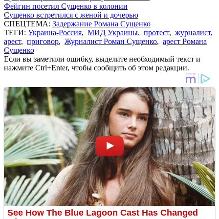
Фейгин посетил Сущенко в колонии
Сущенко встретился с женой и дочерью
СПЕЦТЕМА:
Задержание Романа Сущенко
ТЕГИ:
Украина-Россия
,
МИД Украины
,
протест
,
журналист
,
арест
,
приговор
,
Журналист Роман Сущенко
,
арест Романа
Сущенко
Если вы заметили ошибку, выделите необходимый текст и
нажмите Ctrl+Enter, чтобы сообщить об этом редакции.