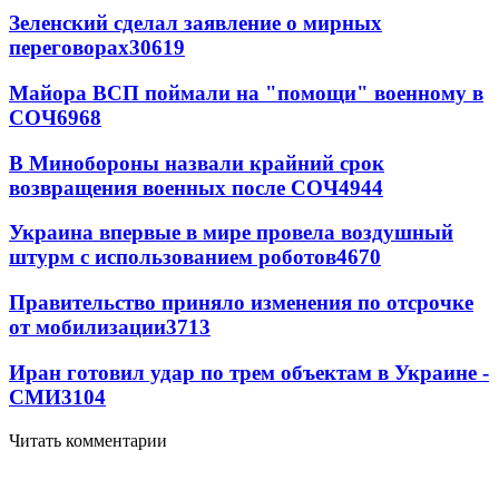
Зеленский сделал заявление о мирных
переговорах
30619
Майора ВСП поймали на "помощи" военному в
СОЧ
6968
В Минобороны назвали крайний срок
возвращения военных после СОЧ
4944
Украина впервые в мире провела воздушный
штурм с использованием роботов
4670
Правительство приняло изменения по отсрочке
от мобилизации
3713
Иран готовил удар по трем объектам в Украине -
СМИ
3104
Читать комментарии