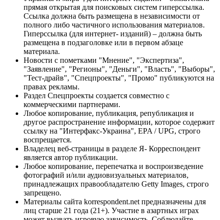
прямая открытая для поисковых систем гиперссылка.
Ссылка должна быть размещена в независимости от
полного либо частичного использования материалов.
Гиперссылка (для интернет- изданий) – должна быть
размещена в подзаголовке или в первом абзаце
материала.
Новости с пометками "Мнение", "Экспертиза",
"Заявление", "Регионы", "Деньги", "Власть", "Выборы",
"Тест-драйв", "Спецпроекты", "Промо" публикуются на
правах рекламы.
Раздел Спецпроекты создается совместно с
коммерческими партнерами.
Любое копирование, публикация, републикация и
другое распространение информации, которое содержит
ссылку на "Интерфакс-Украина", EPA / UPG, строго
воспрещается.
Владелец веб-страницы в разделе Я- Корреспондент
является автор публикации.
Любое копирование, перепечатка и воспроизведение
фотографий и/или аудиовизуальных материалов,
принадлежащих правообладателю Getty Images, строго
запрещено.
Материалы сайта korrespondent.net предназначены для
лиц старше 21 года (21+). Участие в азартных играх
может вызвать игровую зависимость. Соблюдайте