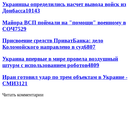
Украинцы определились насчет вывода войск из
Донбасса
10143
Майора ВСП поймали на "помощи" военному в
СОЧ
7529
Присвоение средств ПриватБанка: дело
Коломойского направлено в суд
6807
Украина впервые в мире провела воздушный
штурм с использованием роботов
4809
Иран готовил удар по трем объектам в Украине -
СМИ
3121
Читать комментарии