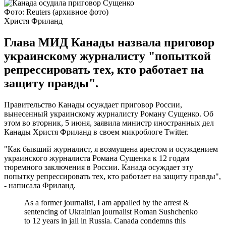
Фото: Reuters (архивное фото)
Христя Фриланд
Глава МИД Канады назвала приговор
украинскому журналисту "попыткой
репрессировать тех, кто работает на
защиту правды".
Правительство Канады осуждает приговор России,
вынесенный украинскому журналисту Роману Сущенко. Об
этом во вторник, 5 июня, заявила министр иностранных дел
Канады Христя Фриланд в своем микроблоге Twitter.
"Как бывший журналист, я возмущена арестом и осуждением
украинского журналиста Романа Сущенка к 12 годам
тюремного заключения в России. Канада осуждает эту
попытку репрессировать тех, кто работает на защиту правды",
- написала Фриланд.
As a former journalist, I am appalled by the arrest &
sentencing of Ukrainian journalist Roman Sushchenko
to 12 years in jail in Russia. Canada condemns this