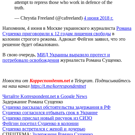
attempt to repress those who work in defence of the
truth.
— Chrystia Freeland (@cafreeland)
4 июня 2018 г.
Напомним, 4 июня в Москве украинского журналиста
Романа
Сущенко приговорили к 12 годам лишения свободы
в
колонии строгого режима. Адвокат Фейгин заявил, что это
решение будет обжаловано.
В свою очередь,
МИД Украины выразило протест и
потребовало освобождения
журналиста Романа Сущенко.
Новости от
Корреспондент.net
в Telegram. Подписывайтесь
на наш канал
https://t.me/korrespondentnet
Читайте Korrespondent.net в Google News
Задержание Романа Сущенко
Сущенко рассказал обстоятельства задержания в РФ
Сущенко согласился отбывать срок в Украине
Сущенко прислал новый рисунок из СИЗО
Фейгин посетил Сущенко в колонии
Сущенко встретился с женой и дочерью
СПЕЦТЕМА:
Задержание Романа Сущенко