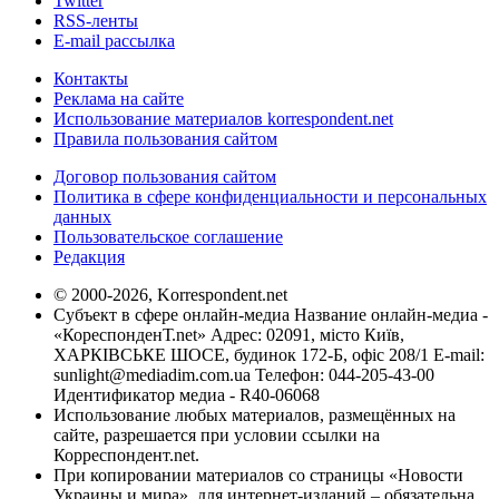
Twitter
RSS-ленты
E-mail рассылка
Контакты
Реклама на сайте
Использование материалов korrespondent.net
Правила пользования сайтом
Договор пользования сайтом
Политика в сфере конфиденциальности и персональных
данных
Пользовательское соглашение
Редакция
© 2000-2026, Korrespondent.net
Субъект в сфере онлайн-медиа Название онлайн-медиа -
«КореспонденТ.net» Адрес: 02091, місто Київ,
ХАРКІВСЬКЕ ШОСЕ, будинок 172-Б, офіс 208/1 E-mail:
sunlight@mediadim.com.ua
Телефон: 044-205-43-00
Идентификатор медиа - R40-06068
Использование любых материалов, размещённых на
сайте, разрешается при условии ссылки на
Корреспондент.net.
При копировании материалов со страницы «Новости
Украины и мира», для интернет-изданий – обязательна