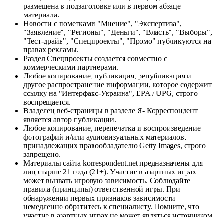
размещена в подзаголовке или в первом абзаце
материала.
Новости с пометками "Мнение", "Экспертиза",
"Заявление", "Регионы", "Деньги", "Власть", "Выборы",
"Тест-драйв", "Спецпроекты", "Промо" публикуются на
правах рекламы.
Раздел Спецпроекты создается совместно с
коммерческими партнерами.
Любое копирование, публикация, републикация и
другое распространение информации, которое содержит
ссылку на "Интерфакс-Украина", EPA / UPG, строго
воспрещается.
Владелец веб-страницы в разделе Я- Корреспондент
является автор публикации.
Любое копирование, перепечатка и воспроизведение
фотографий и/или аудиовизуальных материалов,
принадлежащих правообладателю Getty Images, строго
запрещено.
Материалы сайта korrespondent.net предназначены для
лиц старше 21 года (21+). Участие в азартных играх
может вызвать игровую зависимость. Соблюдайте
правила (принципы) ответственной игры. При
обнаружении первых признаков зависимости
немедленно обратитесь к специалисту. Помните, что
участие в азартных играх не может являться источником