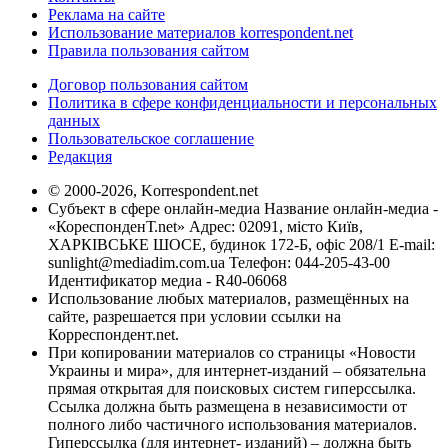
Реклама на сайте
Использование материалов korrespondent.net
Правила пользования сайтом
Договор пользования сайтом
Политика в сфере конфиденциальности и персональных
данных
Пользовательское соглашение
Редакция
© 2000-2026, Korrespondent.net
Субъект в сфере онлайн-медиа Название онлайн-медиа -
«КореспонденТ.net» Адрес: 02091, місто Київ,
ХАРКІВСЬКЕ ШОСЕ, будинок 172-Б, офіс 208/1 E-mail:
sunlight@mediadim.com.ua
Телефон: 044-205-43-00
Идентификатор медиа - R40-06068
Использование любых материалов, размещённых на
сайте, разрешается при условии ссылки на
Корреспондент.net.
При копировании материалов со страницы «Новости
Украины и мира», для интернет-изданий – обязательна
прямая открытая для поисковых систем гиперссылка.
Ссылка должна быть размещена в независимости от
полного либо частичного использования материалов.
Гиперссылка (для интернет- изданий) – должна быть