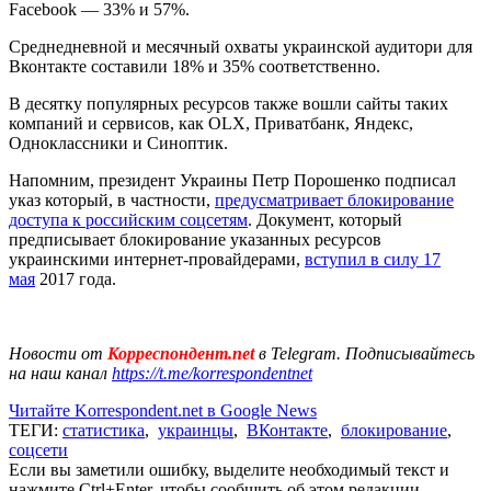
Facebook — 33% и 57%.
Среднедневной и месячный охваты украинской аудитори для
Вконтакте составили 18% и 35% соответственно.
В десятку популярных ресурсов также вошли сайты таких
компаний и сервисов, как OLX, Приватбанк, Яндекс,
Одноклассники и Синоптик.
Напомним, президент Украины Петр Порошенко подписал
указ который, в частности,
предусматривает блокирование
доступа к российским соцсетям
. Документ, который
предписывает блокирование указанных ресурсов
украинскими интернет-провайдерами,
вступил в силу 17
мая
2017 года.
Новости от
Корреспондент.net
в Telegram. Подписывайтесь
на наш канал
https://t.me/korrespondentnet
Читайте Korrespondent.net в Google News
ТЕГИ:
статистика
,
украинцы
,
ВКонтакте
,
блокирование
,
соцсети
Если вы заметили ошибку, выделите необходимый текст и
нажмите Ctrl+Enter, чтобы сообщить об этом редакции.