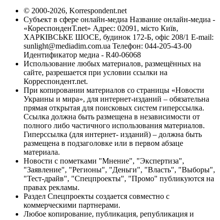
© 2000-2026, Korrespondent.net
Субъект в сфере онлайн-медиа Название онлайн-медиа -
«КореспонденТ.net» Адрес: 02091, місто Київ,
ХАРКІВСЬКЕ ШОСЕ, будинок 172-Б, офіс 208/1 E-mail:
sunlight@mediadim.com.ua
Телефон: 044-205-43-00
Идентификатор медиа - R40-06068
Использование любых материалов, размещённых на
сайте, разрешается при условии ссылки на
Корреспондент.net.
При копировании материалов со страницы «Новости
Украины и мира», для интернет-изданий – обязательна
прямая открытая для поисковых систем гиперссылка.
Ссылка должна быть размещена в независимости от
полного либо частичного использования материалов.
Гиперссылка (для интернет- изданий) – должна быть
размещена в подзаголовке или в первом абзаце
материала.
Новости с пометками "Мнение", "Экспертиза",
"Заявление", "Регионы", "Деньги", "Власть", "Выборы",
"Тест-драйв", "Спецпроекты", "Промо" публикуются на
правах рекламы.
Раздел Спецпроекты создается совместно с
коммерческими партнерами.
Любое копирование, публикация, републикация и