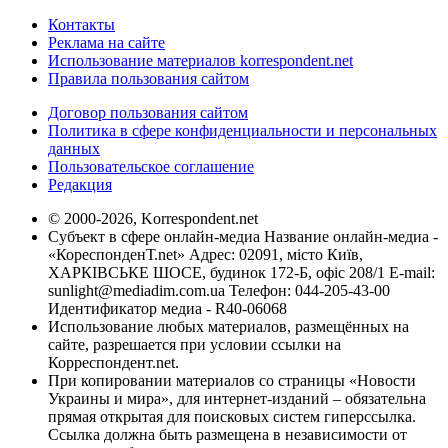
Контакты
Реклама на сайте
Использование материалов korrespondent.net
Правила пользования сайтом
Договор пользования сайтом
Политика в сфере конфиденциальности и персональных
данных
Пользовательское соглашение
Редакция
© 2000-2026, Korrespondent.net
Субъект в сфере онлайн-медиа Название онлайн-медиа -
«КореспонденТ.net» Адрес: 02091, місто Київ,
ХАРКІВСЬКЕ ШОСЕ, будинок 172-Б, офіс 208/1 E-mail:
sunlight@mediadim.com.ua
Телефон: 044-205-43-00
Идентификатор медиа - R40-06068
Использование любых материалов, размещённых на
сайте, разрешается при условии ссылки на
Корреспондент.net.
При копировании материалов со страницы «Новости
Украины и мира», для интернет-изданий – обязательна
прямая открытая для поисковых систем гиперссылка.
Ссылка должна быть размещена в независимости от