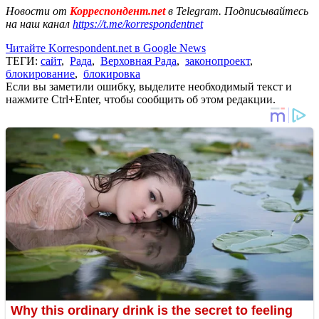
Новости от
Корреспондент.net
в Telegram. Подписывайтесь
на наш канал
https://t.me/korrespondentnet
Читайте Korrespondent.net в Google News
ТЕГИ:
сайт
,
Рада
,
Верховная Рада
,
законопроект
,
блокирование
,
блокировка
Если вы заметили ошибку, выделите необходимый текст и
нажмите Ctrl+Enter, чтобы сообщить об этом редакции.