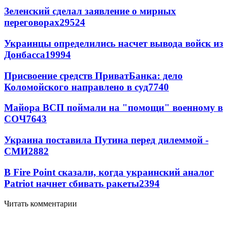
Зеленский сделал заявление о мирных
переговорах
29524
Украинцы определились насчет вывода войск из
Донбасса
19994
Присвоение средств ПриватБанка: дело
Коломойского направлено в суд
7740
Майора ВСП поймали на "помощи" военному в
СОЧ
7643
Украина поставила Путина перед дилеммой -
СМИ
2882
В Fire Point сказали, когда украинский аналог
Patriot начнет сбивать ракеты
2394
Читать комментарии