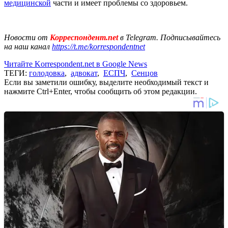
медицинской
части и имеет проблемы со здоровьем.
Новости от
Корреспондент.net
в Telegram. Подписывайтесь
на наш канал
https://t.me/korrespondentnet
Читайте Korrespondent.net в Google News
ТЕГИ:
голодовка
,
адвокат
,
ЕСПЧ
,
Сенцов
Если вы заметили ошибку, выделите необходимый текст и
нажмите Ctrl+Enter, чтобы сообщить об этом редакции.