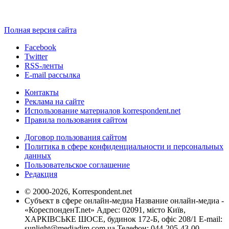
Полная версия сайта
Facebook
Twitter
RSS-ленты
E-mail рассылка
Контакты
Реклама на сайте
Использование материалов korrespondent.net
Правила пользования сайтом
Договор пользования сайтом
Политика в сфере конфиденциальности и персональных
данных
Пользовательское соглашение
Редакция
© 2000-2026, Korrespondent.net
Субъект в сфере онлайн-медиа Название онлайн-медиа -
«КореспонденТ.net» Адрес: 02091, місто Київ,
ХАРКІВСЬКЕ ШОСЕ, будинок 172-Б, офіс 208/1 E-mail:
sunlight@mediadim.com.ua
Телефон: 044-205-43-00