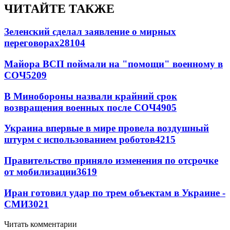
ЧИТАЙТЕ ТАКЖЕ
Зеленский сделал заявление о мирных
переговорах
28104
Майора ВСП поймали на "помощи" военному в
СОЧ
5209
В Минобороны назвали крайний срок
возвращения военных после СОЧ
4905
Украина впервые в мире провела воздушный
штурм с использованием роботов
4215
Правительство приняло изменения по отсрочке
от мобилизации
3619
Иран готовил удар по трем объектам в Украине -
СМИ
3021
Читать комментарии