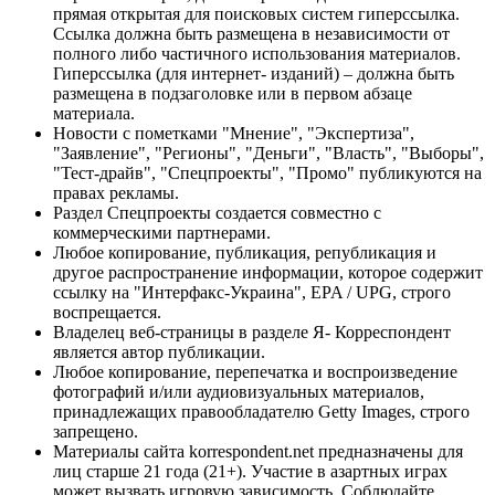
прямая открытая для поисковых систем гиперссылка.
Ссылка должна быть размещена в независимости от
полного либо частичного использования материалов.
Гиперссылка (для интернет- изданий) – должна быть
размещена в подзаголовке или в первом абзаце
материала.
Новости с пометками "Мнение", "Экспертиза",
"Заявление", "Регионы", "Деньги", "Власть", "Выборы",
"Тест-драйв", "Спецпроекты", "Промо" публикуются на
правах рекламы.
Раздел Спецпроекты создается совместно с
коммерческими партнерами.
Любое копирование, публикация, републикация и
другое распространение информации, которое содержит
ссылку на "Интерфакс-Украина", EPA / UPG, строго
воспрещается.
Владелец веб-страницы в разделе Я- Корреспондент
является автор публикации.
Любое копирование, перепечатка и воспроизведение
фотографий и/или аудиовизуальных материалов,
принадлежащих правообладателю Getty Images, строго
запрещено.
Материалы сайта korrespondent.net предназначены для
лиц старше 21 года (21+). Участие в азартных играх
может вызвать игровую зависимость. Соблюдайте