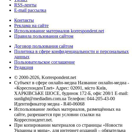
RSS-ленты
E-mail рассылка
Контакты
Реклама на сайте
Использование материалов korrespondent.net
Правила пользования сайтом
Договор пользования сайтом
Политика в сфере конфиденциальности и персональных
данных
Пользовательское соглашение
Редакция
© 2000-2026, Korrespondent.net
Субъект в сфере онлайн-медиа Название онлайн-медиа -
«КореспонденТ.net» Адрес: 02091, місто Київ,
ХАРКІВСЬКЕ ШОСЕ, будинок 172-Б, офіс 208/1 E-mail:
sunlight@mediadim.com.ua
Телефон: 044-205-43-00
Идентификатор медиа - R40-06068
Использование любых материалов, размещённых на
сайте, разрешается при условии ссылки на
Корреспондент.net.
При копировании материалов со страницы «Новости
Украины и мира», для интернет-изданий – обязательна