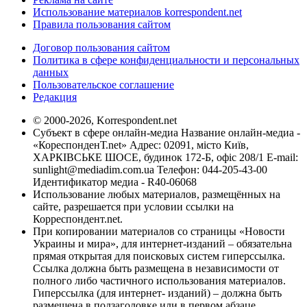
Использование материалов korrespondent.net
Правила пользования сайтом
Договор пользования сайтом
Политика в сфере конфиденциальности и персональных
данных
Пользовательское соглашение
Редакция
© 2000-2026, Korrespondent.net
Субъект в сфере онлайн-медиа Название онлайн-медиа -
«КореспонденТ.net» Адрес: 02091, місто Київ,
ХАРКІВСЬКЕ ШОСЕ, будинок 172-Б, офіс 208/1 E-mail:
sunlight@mediadim.com.ua
Телефон: 044-205-43-00
Идентификатор медиа - R40-06068
Использование любых материалов, размещённых на
сайте, разрешается при условии ссылки на
Корреспондент.net.
При копировании материалов со страницы «Новости
Украины и мира», для интернет-изданий – обязательна
прямая открытая для поисковых систем гиперссылка.
Ссылка должна быть размещена в независимости от
полного либо частичного использования материалов.
Гиперссылка (для интернет- изданий) – должна быть
размещена в подзаголовке или в первом абзаце