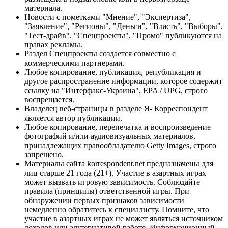
материала.
Новости с пометками "Мнение", "Экспертиза",
"Заявление", "Регионы", "Деньги", "Власть", "Выборы",
"Тест-драйв", "Спецпроекты", "Промо" публикуются на
правах рекламы.
Раздел Спецпроекты создается совместно с
коммерческими партнерами.
Любое копирование, публикация, републикация и
другое распространение информации, которое содержит
ссылку на "Интерфакс-Украина", EPA / UPG, строго
воспрещается.
Владелец веб-страницы в разделе Я- Корреспондент
является автор публикации.
Любое копирование, перепечатка и воспроизведение
фотографий и/или аудиовизуальных материалов,
принадлежащих правообладателю Getty Images, строго
запрещено.
Материалы сайта korrespondent.net предназначены для
лиц старше 21 года (21+). Участие в азартных играх
может вызвать игровую зависимость. Соблюдайте
правила (принципы) ответственной игры. При
обнаружении первых признаков зависимости
немедленно обратитесь к специалисту. Помните, что
участие в азартных играх не может являться источником
доходов или альтернативой работе. Информационный