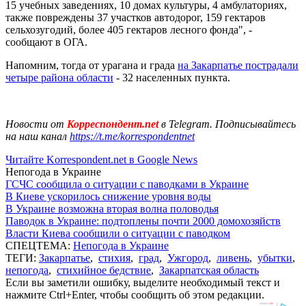
15 учебных заведениях, 10 домах культуры, 4 амбулаториях,
также повреждены 37 участков автодорог, 159 гектаров
сельхозугодий, более 405 гектаров лесного фонда", -
сообщают в ОГА.
Напомним, тогда от урагана и града
на Закарпатье пострадали
четыре района области
- 32 населенных пункта.
Новости от
Корреспондент.net
в Telegram. Подписывайтесь
на наш канал
https://t.me/korrespondentnet
Читайте Korrespondent.net в Google News
Непогода в Украине
ГСЧС сообщила о ситуации с паводками в Украине
В Киеве ускорилось снижение уровня воды
В Украине возможна вторая волна половодья
Паводок в Украине: подтоплены почти 2000 домохозяйств
Власти Киева сообщили о ситуации с паводком
СПЕЦТЕМА:
Непогода в Украине
ТЕГИ:
Закарпатье
,
стихия
,
град
,
Ужгород
,
ливень
,
убытки
,
непогода
,
стихийное бедствие
,
Закарпатская область
Если вы заметили ошибку, выделите необходимый текст и
нажмите Ctrl+Enter, чтобы сообщить об этом редакции.