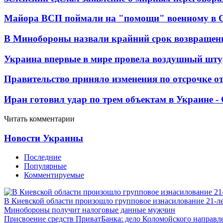
Майора ВСП поймали на "помощи" военному в
В Минобороны назвали крайний срок возвращен
Украина впервые в мире провела воздушный шту
Правительство приняло изменения по отсрочке о
Иран готовил удар по трем объектам в Украине 
Читать комментарии
Новости Украины
Последние
Популярные
Комментируемые
В Киевской области произошло групповое изнасилование 21-л
Минобороны получит налоговые данные мужчин
Присвоение средств ПриватБанка: дело Коломойского направле