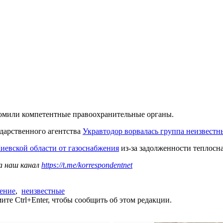
домили компетентные правоохранительные органы.
сударственного агентства
Укравтодор ворвалась группа неизвест
иевской области от газоснабжения
из-за задолженности теплос
а наш канал
https://t.me/korrespondentnet
ение
,
неизвестные
те Ctrl+Enter, чтобы сообщить об этом редакции.