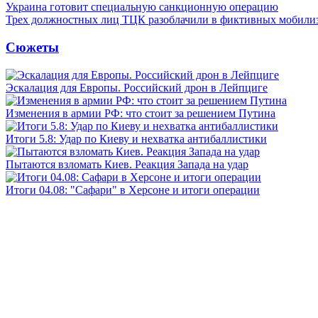
Украина готовит специальную санкционную операцию
Трех должностных лиц ТЦК разоблачили в фиктивных мобили
Сюжеты
Эскалация для Европы. Российский дрон в Лейпциге
Изменения в армии РФ: что стоит за решением Путина
Итоги 5.8: Удар по Киеву и нехватка антибаллистики
Пытаются взломать Киев. Реакция Запада на удар
Итоги 04.08: "Сафари" в Херсоне и итоги операции