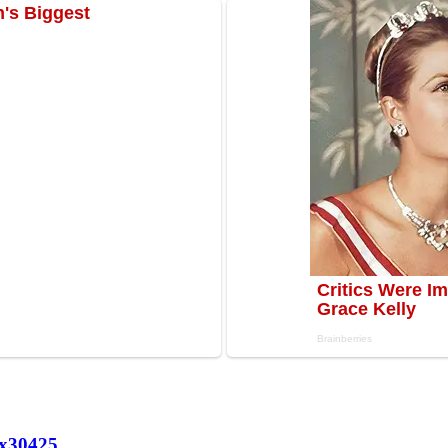
х
30425