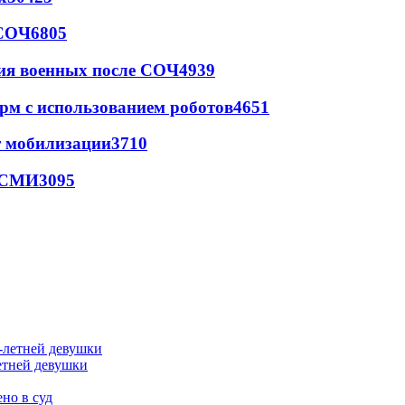
 СОЧ
6805
ия военных после СОЧ
4939
рм с использованием роботов
4651
т мобилизации
3710
- СМИ
3095
етней девушки
но в суд