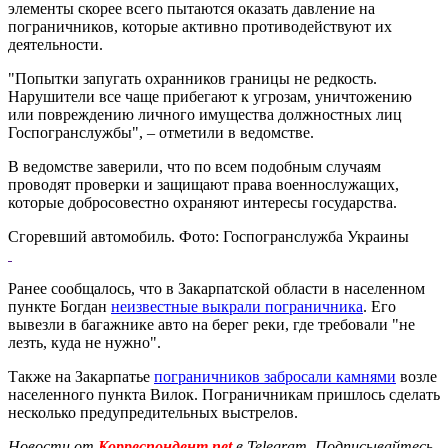
элементы скорее всего пытаются оказать давление на
пограничников, которые активно противодействуют их
деятельности.
"Попытки запугать охранников границы не редкость.
Нарушители все чаще прибегают к угрозам, уничтожению
или повреждению личного имущества должностных лиц
Госпогранслужбы", – отметили в ведомстве.
В ведомстве заверили, что по всем подобным случаям
проводят проверки и защищают права военнослужащих,
которые добросовестно охраняют интересы государства.
Сгоревший автомобиль. Фото: Госпогранслужба Украины
Ранее сообщалось, что в Закарпатской области в населенном
пункте Богдан
неизвестные выкрали пограничника
. Его
вывезли в багажнике авто на берег реки, где требовали "не
лезть, куда не нужно".
Также на Закарпатье
пограничников забросали камнями
возле
населенного пункта Вилок. Пограничникам пришлось сделать
несколько предупредительных выстрелов.
Новости от
Корреспондент.net
в Telegram. Подписывайтесь