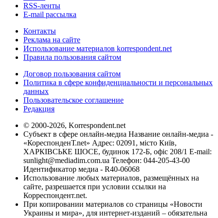
RSS-ленты
E-mail рассылка
Контакты
Реклама на сайте
Использование материалов korrespondent.net
Правила пользования сайтом
Договор пользования сайтом
Политика в сфере конфиденциальности и персональных
данных
Пользовательское соглашение
Редакция
© 2000-2026, Korrespondent.net
Субъект в сфере онлайн-медиа Название онлайн-медиа -
«КореспонденТ.net» Адрес: 02091, місто Київ,
ХАРКІВСЬКЕ ШОСЕ, будинок 172-Б, офіс 208/1 E-mail:
sunlight@mediadim.com.ua
Телефон: 044-205-43-00
Идентификатор медиа - R40-06068
Использование любых материалов, размещённых на
сайте, разрешается при условии ссылки на
Корреспондент.net.
При копировании материалов со страницы «Новости
Украины и мира», для интернет-изданий – обязательна