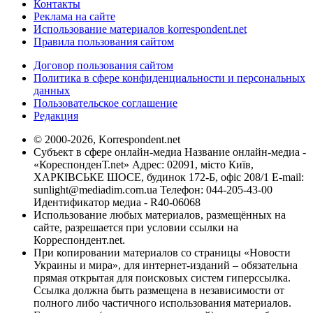
Контакты
Реклама на сайте
Использование материалов korrespondent.net
Правила пользования сайтом
Договор пользования сайтом
Политика в сфере конфиденциальности и персональных
данных
Пользовательское соглашение
Редакция
© 2000-2026, Korrespondent.net
Субъект в сфере онлайн-медиа Название онлайн-медиа -
«КореспонденТ.net» Адрес: 02091, місто Київ,
ХАРКІВСЬКЕ ШОСЕ, будинок 172-Б, офіс 208/1 E-mail:
sunlight@mediadim.com.ua
Телефон: 044-205-43-00
Идентификатор медиа - R40-06068
Использование любых материалов, размещённых на
сайте, разрешается при условии ссылки на
Корреспондент.net.
При копировании материалов со страницы «Новости
Украины и мира», для интернет-изданий – обязательна
прямая открытая для поисковых систем гиперссылка.
Ссылка должна быть размещена в независимости от
полного либо частичного использования материалов.