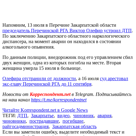
Напомним, 13 июля в Перечине Закарпатской области
председатель Перечинской РГА Виктор Олефир устроил ДТП
.
По заключению Закарпатского областного наркологического
диспансера, на момент аварии он находился в состоянии
алкогольного опьянения.
По данным полиции, внедорожник под его управлением сбил
двух женщин, одна из которых погибла на месте. Вторая
женщина умерла 15 июля в больнице.
Олефира отстранили от должности
, а 16 июля
суд арестовал
экс-главу Перечинской РГА до 11 сентября
.
Новости от
Корреспондент.net
в Telegram. Подписывайтесь
на наш канал
https://t.me/korrespondentnet
Читайте Korrespondent.net в Google News
ТЕГИ:
ДТП
,
Закарпатье
,
видео
,
чиновник
,
авария
,
чиновники
,
пострадавшие
,
погибшие
,
райгосадминистрация
,
Закарпатская область
Если вы заметили ошибку, выделите необходимый текст и