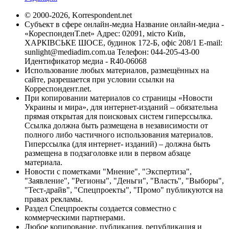
© 2000-2026, Korrespondent.net
Субъект в сфере онлайн-медиа Название онлайн-медиа -
«КореспонденТ.net» Адрес: 02091, місто Київ,
ХАРКІВСЬКЕ ШОСЕ, будинок 172-Б, офіс 208/1 E-mail:
sunlight@mediadim.com.ua
Телефон: 044-205-43-00
Идентификатор медиа - R40-06068
Использование любых материалов, размещённых на
сайте, разрешается при условии ссылки на
Корреспондент.net.
При копировании материалов со страницы «Новости
Украины и мира», для интернет-изданий – обязательна
прямая открытая для поисковых систем гиперссылка.
Ссылка должна быть размещена в независимости от
полного либо частичного использования материалов.
Гиперссылка (для интернет- изданий) – должна быть
размещена в подзаголовке или в первом абзаце
материала.
Новости с пометками "Мнение", "Экспертиза",
"Заявление", "Регионы", "Деньги", "Власть", "Выборы",
"Тест-драйв", "Спецпроекты", "Промо" публикуются на
правах рекламы.
Раздел Спецпроекты создается совместно с
коммерческими партнерами.
Любое копирование, публикация, републикация и