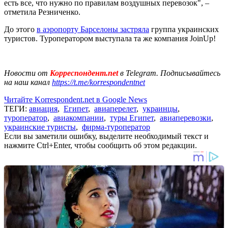
есть все, что нужно по правилам воздушных перевозок", –
отметила Резниченко.
До этого
в аэропорту Барселоны застряла
группа украинских
туристов. Туроператором выступала та же компания JoinUp!
Новости от
Корреспондент.net
в Telegram. Подписывайтесь
на наш канал
https://t.me/korrespondentnet
Читайте Korrespondent.net в Google News
ТЕГИ:
авиация
,
Египет
,
авиаперелет
,
украинцы
,
туроператор
,
авиакомпании
,
туры Египет
,
авиаперевозки
,
украинские туристы
,
фирма-туроператор
Если вы заметили ошибку, выделите необходимый текст и
нажмите Ctrl+Enter, чтобы сообщить об этом редакции.