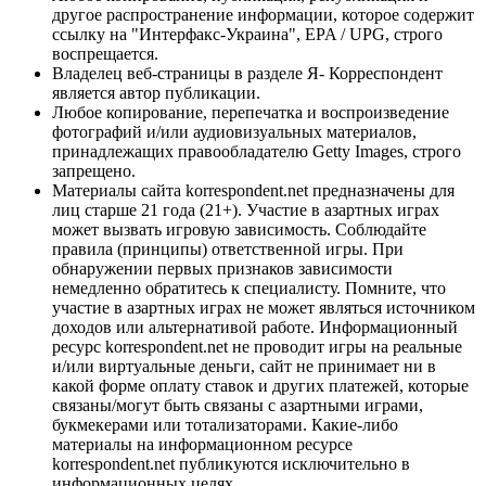
другое распространение информации, которое содержит
ссылку на "Интерфакс-Украина", EPA / UPG, строго
воспрещается.
Владелец веб-страницы в разделе Я- Корреспондент
является автор публикации.
Любое копирование, перепечатка и воспроизведение
фотографий и/или аудиовизуальных материалов,
принадлежащих правообладателю Getty Images, строго
запрещено.
Материалы сайта korrespondent.net предназначены для
лиц старше 21 года (21+). Участие в азартных играх
может вызвать игровую зависимость. Соблюдайте
правила (принципы) ответственной игры. При
обнаружении первых признаков зависимости
немедленно обратитесь к специалисту. Помните, что
участие в азартных играх не может являться источником
доходов или альтернативой работе. Информационный
ресурс korrespondent.net не проводит игры на реальные
и/или виртуальные деньги, сайт не принимает ни в
какой форме оплату ставок и других платежей, которые
связаны/могут быть связаны с азартными играми,
букмекерами или тотализаторами. Какие-либо
материалы на информационном ресурсе
korrespondent.net публикуются исключительно в
информационных целях.