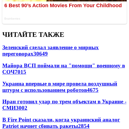
ЧИТАЙТЕ ТАКЖЕ
Зеленский сделал заявление о мирных
переговорах
30649
Майора ВСП поймали на "помощи" военному в
СОЧ
7015
Украина впервые в мире провела воздушный
штурм с использованием роботов
4675
Иран готовил удар по трем объектам в Украине -
СМИ
3002
В Fire Point сказали, когда украинский аналог
Patriot начнет сбивать ракеты
2854