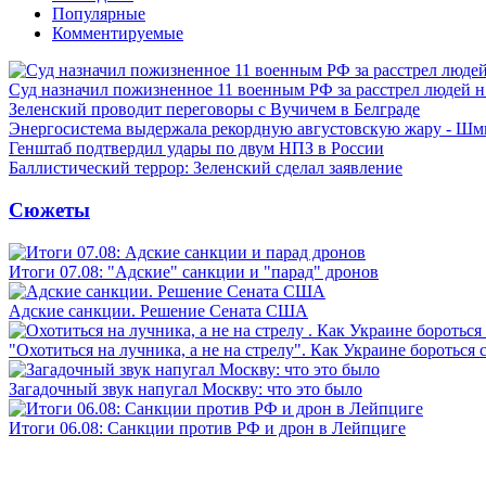
Популярные
Комментируемые
Суд назначил пожизненное 11 военным РФ за расстрел людей 
Зеленский проводит переговоры с Вучичем в Белграде
Энергосистема выдержала рекордную августовскую жару - Шм
Генштаб подтвердил удары по двум НПЗ в России
Баллистический террор: Зеленский сделал заявление
Сюжеты
Итоги 07.08: "Адские" санкции и "парад" дронов
Адские санкции. Решение Сената США
"Охотиться на лучника, а не на стрелу". Как Украине бороться 
Загадочный звук напугал Москву: что это было
Итоги 06.08: Санкции против РФ и дрон в Лейпциге