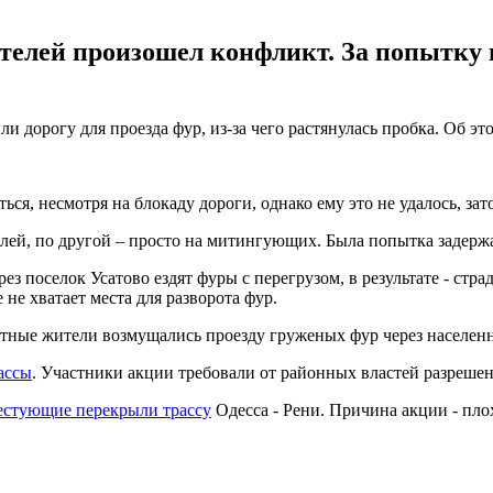
елей произошел конфликт. За попытку п
 дорогу для проезда фур, из-за чего растянулась пробка. Об это
ся, несмотря на блокаду дороги, однако ему это не удалось, за
лей, по другой – просто на митингующих. Была попытка задержа
рез поселок Усатово ездят фуры с перегрузом, в результате - ст
е хватает места для разворота фур.
естные жители возмущались проезду груженых фур через населен
ассы
. Участники акции требовали от районных властей разреше
естующие перекрыли трассу
Одесса - Рени. Причина акции - пл