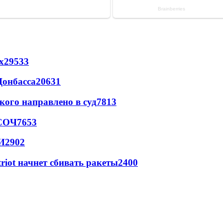
х
29533
Донбасса
20631
кого направлено в суд
7813
 СОЧ
7653
И
2902
triot начнет сбивать ракеты
2400