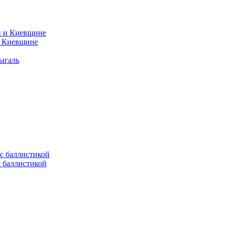
н Киевщине
ыгаль
с баллистикой