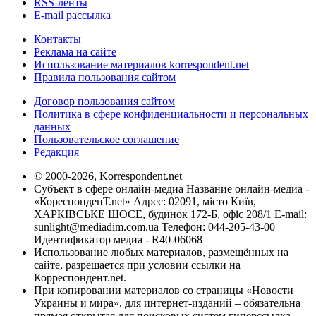
RSS-ленты
E-mail рассылка
Контакты
Реклама на сайте
Использование материалов korrespondent.net
Правила пользования сайтом
Договор пользования сайтом
Политика в сфере конфиденциальности и персональных
данных
Пользовательское соглашение
Редакция
© 2000-2026, Korrespondent.net
Субъект в сфере онлайн-медиа Название онлайн-медиа -
«КореспонденТ.net» Адрес: 02091, місто Київ,
ХАРКІВСЬКЕ ШОСЕ, будинок 172-Б, офіс 208/1 E-mail:
sunlight@mediadim.com.ua
Телефон: 044-205-43-00
Идентификатор медиа - R40-06068
Использование любых материалов, размещённых на
сайте, разрешается при условии ссылки на
Корреспондент.net.
При копировании материалов со страницы «Новости
Украины и мира», для интернет-изданий – обязательна
прямая открытая для поисковых систем гиперссылка.