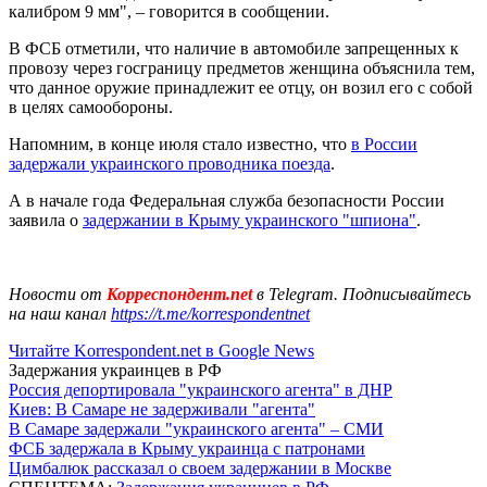
калибром 9 мм", – говорится в сообщении.
В ФСБ отметили, что наличие в автомобиле запрещенных к
провозу через госграницу предметов женщина объяснила тем,
что данное оружие принадлежит ее отцу, он возил его с собой
в целях самообороны.
Напомним, в конце июля стало известно, что
в России
задержали украинского проводника поезда
.
А в начале года Федеральная служба безопасности России
заявила о
задержании в Крыму украинского "шпиона"
.
Новости от
Корреспондент.net
в Telegram. Подписывайтесь
на наш канал
https://t.me/korrespondentnet
Читайте Korrespondent.net в Google News
Задержания украинцев в РФ
Россия депортировала "украинского агента" в ДНР
Киев: В Самаре не задерживали "агента"
В Самаре задержали "украинского агента" – СМИ
ФСБ задержала в Крыму украинца с патронами
Цимбалюк рассказал о своем задержании в Москве