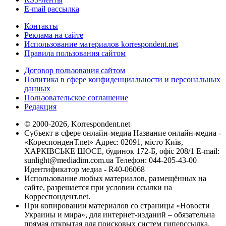
E-mail рассылка
Контакты
Реклама на сайте
Использование материалов korrespondent.net
Правила пользования сайтом
Договор пользования сайтом
Политика в сфере конфиденциальности и персональных
данных
Пользовательское соглашение
Редакция
© 2000-2026, Korrespondent.net
Субъект в сфере онлайн-медиа Название онлайн-медиа -
«КореспонденТ.net» Адрес: 02091, місто Київ,
ХАРКІВСЬКЕ ШОСЕ, будинок 172-Б, офіс 208/1 E-mail:
sunlight@mediadim.com.ua
Телефон: 044-205-43-00
Идентификатор медиа - R40-06068
Использование любых материалов, размещённых на
сайте, разрешается при условии ссылки на
Корреспондент.net.
При копировании материалов со страницы «Новости
Украины и мира», для интернет-изданий – обязательна
прямая открытая для поисковых систем гиперссылка.