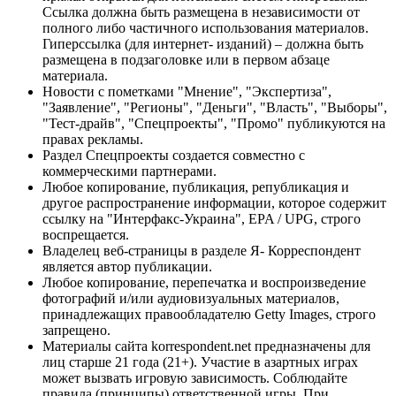
Ссылка должна быть размещена в независимости от
полного либо частичного использования материалов.
Гиперссылка (для интернет- изданий) – должна быть
размещена в подзаголовке или в первом абзаце
материала.
Новости с пометками "Мнение", "Экспертиза",
"Заявление", "Регионы", "Деньги", "Власть", "Выборы",
"Тест-драйв", "Спецпроекты", "Промо" публикуются на
правах рекламы.
Раздел Спецпроекты создается совместно с
коммерческими партнерами.
Любое копирование, публикация, републикация и
другое распространение информации, которое содержит
ссылку на "Интерфакс-Украина", EPA / UPG, строго
воспрещается.
Владелец веб-страницы в разделе Я- Корреспондент
является автор публикации.
Любое копирование, перепечатка и воспроизведение
фотографий и/или аудиовизуальных материалов,
принадлежащих правообладателю Getty Images, строго
запрещено.
Материалы сайта korrespondent.net предназначены для
лиц старше 21 года (21+). Участие в азартных играх
может вызвать игровую зависимость. Соблюдайте
правила (принципы) ответственной игры. При