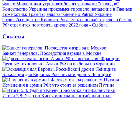
Флеш: Мошенники угрожают бизнесу атаками "шахедов"
Консульство Украины прокомментировало нападение в Гданьс
Тоже хотим: Трамп сделал заявление о Patriot Украине
Стрельба в центре Кривого Рога: есть раненый, стрелок сбежа
РФ стремится повторить кризис 2022 года - Сыбига
Сюжеты
Банкет генералов. Последствия взрыва в Москве
Грязные технологии. Атаки РФ на выборы во Франции
Эскалация для Европы. Российский дрон в Лейпциге
Изменения в армии РФ: что стоит за решением Путина
Итоги 5.8: Удар по Киеву и нехватка антибаллистики