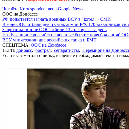
Читайте Korrespondent.net в Google News
ООС на Донбассе
РФ попытается загнать военных ВСУ в "котел" - СМИ
В зоне ООС отбили девять атак армии РФ: 170 захватчиков у
Защитники в зоне ООС отбили 13 атак врага за день
На Луганщине российские военные бегут с поля боя - штаб О
ВСУ уничтожили два российских танка и БМП
СПЕЦТЕМА:
ООС на Донбассе
ТЕГИ:
донбасс
,
обстрел
,
сепаратисты
,
Перемирие на Донбасс
Если вы заметили ошибку, выделите необходимый текст и нажми