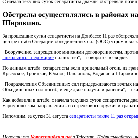
С начала текущих суток сепаратисты дважды обстреляли пози
Обстрелы осуществлялись в районах н
Широкино.
За прошедшие сутки сепаратисты на Донбассе 11 раз обстреля
центре штаба Операции объединенных сил (ООС) утром в воскр
"Вооружение, запрещенное минскими договоренностям, против
"школьного" перемирие
полностью", – говорится в сводке.
По данным штаба, сепаратисты вели прицельный огонь из гран
Крымское, Троицкое, Южное, Павлополь, Водяное и Широкино
"Подразделения Объединенных сил придерживаются взятых на 
Объединенных сил погиб, и еще двое получили ранения", – ск
Как добавили в штабе, с начала текущих суток сепаратисты д
мариупольском направлении - из стрелкового оружия и гранато
Напомним, за сутки 31 августа
сепаратисты также 11 раз откры
Новости от
Корреспондент.net
в Telegram. Подписывайтесь н