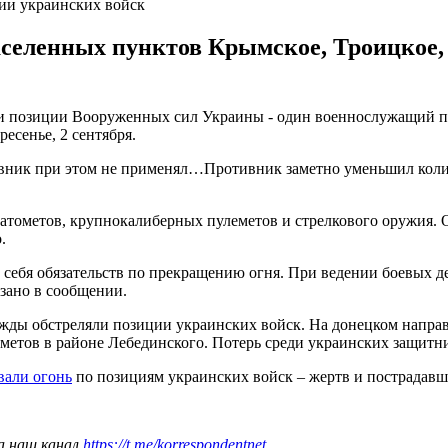
ции украинских войск
аселенных пунктов Крымское, Троицкое,
ли позиции Вооруженных сил Украины - один военнослужащий по
есенье, 2 сентября.
ник при этом не применял…Противник заметно уменьшил количе
атометов, крупнокалиберных пулеметов и стрелкового оружия. 
.
себя обязательств по прекращению огня. При ведении боевых 
азано в сообщении.
важды обстреляли позиции украинских войск. На донецком направ
метов в районе Лебединского. Потерь среди украинских защитни
вали огонь
по позициям украинских войск – жертв и пострадавш
а наш канал
https://t.me/korrespondentnet