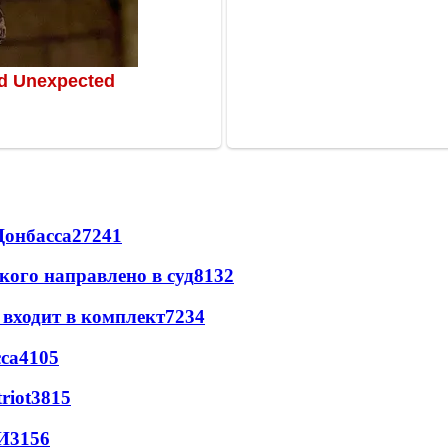
Донбасса
27241
кого направлено в суд
8132
 входит в комплект
7234
са
4105
riot
3815
И
3156