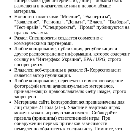
Гиперссылка (для интернет- изданий) – должна быть
размещена в подзаголовке или в первом абзаце
материала.
Новости с пометками "Мнение", "Экспертиза",
"Заявление", "Регионы", "Деньги", "Власть", "Выборы",
"Тест-драйв", "Спецпроекты", "Промо" публикуются на
правах рекламы.
Раздел Спецпроекты создается совместно с
коммерческими партнерами.
Любое копирование, публикация, републикация и
другое распространение информации, которое содержит
ссылку на "Интерфакс-Украина", EPA / UPG, строго
воспрещается.
Владелец веб-страницы в разделе Я- Корреспондент
является автор публикации.
Любое копирование, перепечатка и воспроизведение
фотографий и/или аудиовизуальных материалов,
принадлежащих правообладателю Getty Images, строго
запрещено.
Материалы сайта korrespondent.net предназначены для
лиц старше 21 года (21+). Участие в азартных играх
может вызвать игровую зависимость. Соблюдайте
правила (принципы) ответственной игры. При
обнаружении первых признаков зависимости
немедленно обратитесь к специалисту. Помните, что