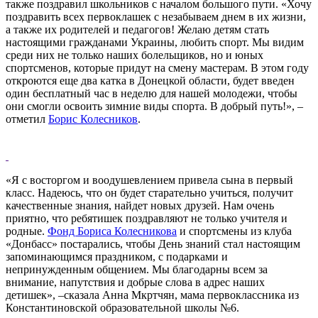
также поздравил школьников с началом большого пути. «Хочу
поздравить всех первоклашек с незабываем днем в их жизни,
а также их родителей и педагогов! Желаю детям стать
настоящими гражданами Украины, любить спорт. Мы видим
среди них не только наших болельщиков, но и юных
спортсменов, которые придут на смену мастерам. В этом году
откроются еще два катка в Донецкой области, будет введен
один бесплатный час в неделю для нашей молодежи, чтобы
они смогли освоить зимние виды спорта. В добрый путь!», –
отметил
Борис Колесников
.
«Я с восторгом и воодушевлением привела сына в первый
класс. Надеюсь, что он будет старательно учиться, получит
качественные знания, найдет новых друзей. Нам очень
приятно, что ребятишек поздравляют не только учителя и
родные.
Фонд Бориса Колесникова
и спортсмены из клуба
«Донбасс» постарались, чтобы День знаний стал настоящим
запоминающимся праздником, с подарками и
непринужденным общением. Мы благодарны всем за
внимание, напутствия и добрые слова в адрес наших
детишек», –сказала Анна Мкртчян, мама первоклассника из
Константиновской образовательной школы №6.