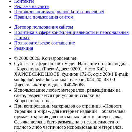
Контакты
Реклама на сайте
Использование материалов korrespondent.net
Правила пользования сайтом
Договор пользования сайтом
Политика в сфере конфиденциальности и персональных
данных
Пользовательское соглашение
Редакция
© 2000-2026, Korrespondent.net
Субъект в сфере онлайн-медиа Название онлайн-медиа -
«КореспонденТ.net» Адрес: 02091, місто Київ,
ХАРКІВСЬКЕ ШОСЕ, будинок 172-Б, офіс 208/1 E-mail:
sunlight@mediadim.com.ua
Телефон: 044-205-43-00
Идентификатор медиа - R40-06068
Использование любых материалов, размещённых на
сайте, разрешается при условии ссылки на
Корреспондент.net.
При копировании материалов со страницы «Новости
Украины и мира», для интернет-изданий – обязательна
прямая открытая для поисковых систем гиперссылка.
Ссылка должна быть размещена в независимости от
полного либо частичного использования материалов.