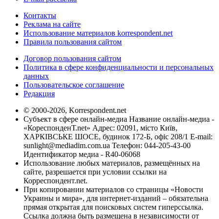
Контакты
Реклама на сайте
Использование материалов korrespondent.net
Правила пользования сайтом
Договор пользования сайтом
Политика в сфере конфиденциальности и персональных
данных
Пользовательское соглашение
Редакция
© 2000-2026, Korrespondent.net
Субъект в сфере онлайн-медиа Название онлайн-медиа -
«КореспонденТ.net» Адрес: 02091, місто Київ,
ХАРКІВСЬКЕ ШОСЕ, будинок 172-Б, офіс 208/1 E-mail:
sunlight@mediadim.com.ua
Телефон: 044-205-43-00
Идентификатор медиа - R40-06068
Использование любых материалов, размещённых на
сайте, разрешается при условии ссылки на
Корреспондент.net.
При копировании материалов со страницы «Новости
Украины и мира», для интернет-изданий – обязательна
прямая открытая для поисковых систем гиперссылка.
Ссылка должна быть размещена в независимости от