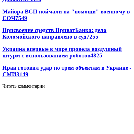
Майора ВСП поймали на "помощи" военному в
СОЧ
7549
Присвоение средств ПриватБанка: дело
Коломойского направлено в суд
7255
Украина впервые в мире провела воздушный
штурм с использованием роботов
4825
Иран готовил удар по трем объектам в Украине -
СМИ
3149
Читать комментарии