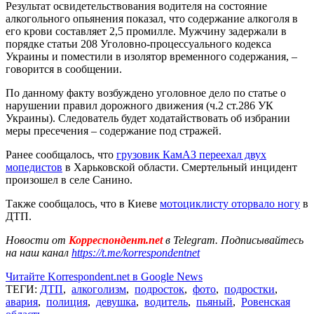
Результат освидетельствования водителя на состояние
алкогольного опьянения показал, что содержание алкоголя в
его крови составляет 2,5 промилле. Мужчину задержали в
порядке статьи 208 Уголовно-процессуального кодекса
Украины и поместили в изолятор временного содержания, –
говорится в сообщении.
По данному факту возбуждено уголовное дело по статье о
нарушении правил дорожного движения (ч.2 ст.286 УК
Украины). Следователь будет ходатайствовать об избрании
меры пресечения – содержание под стражей.
Ранее сообщалось, что
грузовик КамАЗ переехал двух
мопедистов
в Харьковской области. Смертельный инцидент
произошел в селе Санино.
Также сообщалось, что в Киеве
мотоциклисту оторвало ногу
в
ДТП.
Новости от
Корреспондент.net
в Telegram. Подписывайтесь
на наш канал
https://t.me/korrespondentnet
Читайте Korrespondent.net в Google News
ТЕГИ:
ДТП
,
алкоголизм
,
подросток
,
фото
,
подростки
,
авария
,
полиция
,
девушка
,
водитель
,
пьяный
,
Ровенская