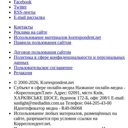
Facebook
Twitter
RSS-ленты
E-mail рассылка
Контакты
Реклама на сайте
Использование материалов korrespondent.net
Правила пользования сайтом
Договор пользования сайтом
Политика в сфере конфиденциальности и персональных
данных
Пользовательское соглашение
Редакция
© 2000-2026, Korrespondent.net
Субъект в сфере онлайн-медиа Название онлайн-медиа -
«КореспонденТ.net» Адрес: 02091, місто Київ,
ХАРКІВСЬКЕ ШОСЕ, будинок 172-Б, офіс 208/1 E-mail:
sunlight@mediadim.com.ua
Телефон: 044-205-43-00
Идентификатор медиа - R40-06068
Использование любых материалов, размещённых на
сайте, разрешается при условии ссылки на
Корреспондент.net.