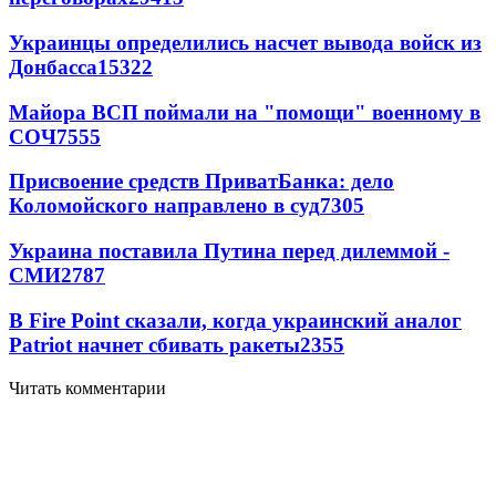
Украинцы определились насчет вывода войск из
Донбасса
15322
Майора ВСП поймали на "помощи" военному в
СОЧ
7555
Присвоение средств ПриватБанка: дело
Коломойского направлено в суд
7305
Украина поставила Путина перед дилеммой -
СМИ
2787
В Fire Point сказали, когда украинский аналог
Patriot начнет сбивать ракеты
2355
Читать комментарии