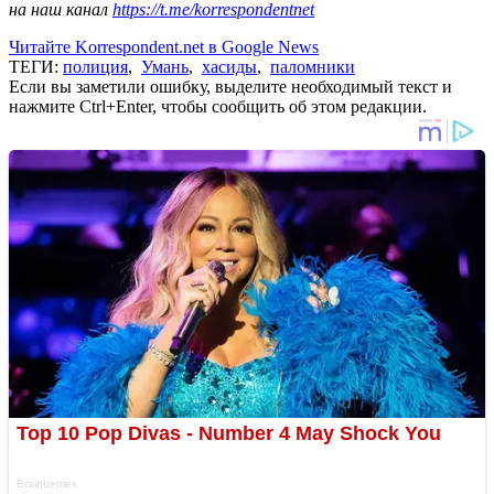
на наш канал
https://t.me/korrespondentnet
Читайте Korrespondent.net в Google News
ТЕГИ:
полиция
,
Умань
,
хасиды
,
паломники
Если вы заметили ошибку, выделите необходимый текст и
нажмите Ctrl+Enter, чтобы сообщить об этом редакции.