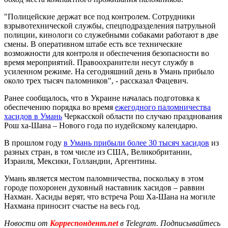
"Полицейские держат все под контролем. Сотрудники
взрывотехнической службы, спецподразделения патрульной
полиции, кинологи со служебными собаками работают в две
смены. В оперативном штабе есть все технические
возможности для контроля и обеспечения безопасности во
время мероприятий. Правоохранители несут службу в
усиленном режиме. На сегодняшний день в Умань прибыло
около трех тысяч паломников", - рассказал Фацевич.
Ранее сообщалось, что в Украине началась подготовка к
обеспечению порядка во время
ежегодного паломничества
хасидов в Умань
Черкасской области по случаю празднования
Рош ха-Шана – Нового года по иудейскому календарю.
В прошлом году
в Умань прибыли более 30 тысяч хасидов
из
разных стран, в том числе из США, Великобритании,
Израиля, Мексики, Голландии, Аргентины.
Умань является местом паломничества, поскольку в этом
городе похоронен духовный наставник хасидов – раввин
Нахман. Хасиды верят, что встреча Рош Ха-Шана на могиле
Нахмана приносит счастье на весь год.
Новости от
Корреспондент.net
в Telegram. Подписывайтесь