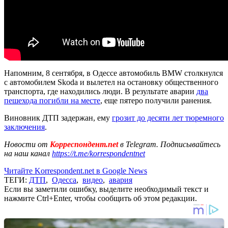
Напомним, 8 сентября, в Одессе автомобиль BMW столкнулся
с автомобилем Skoda и вылетел на остановку общественного
транспорта, где находились люди. В результате аварии
два
пешехода погибли на месте
, еще пятеро получили ранения.
Виновник ДТП задержан, ему
грозит до десяти лет тюремного
заключения
.
Новости от
Корреспондент.net
в Telegram. Подписывайтесь
на наш канал
https://t.me/korrespondentnet
Читайте Korrespondent.net в Google News
ТЕГИ:
ДТП
,
Одесса
,
видео
,
авария
Если вы заметили ошибку, выделите необходимый текст и
нажмите Ctrl+Enter, чтобы сообщить об этом редакции.