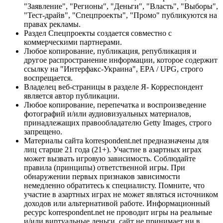
"Заявление", "Регионы", "Деньги", "Власть", "Выборы",
"Тест-драйв", "Спецпроекты", "Промо" публикуются на
правах рекламы.
Раздел Спецпроекты создается совместно с
коммерческими партнерами.
Любое копирование, публикация, републикация и
другое распространение информации, которое содержит
ссылку на "Интерфакс-Украина", EPA / UPG, строго
воспрещается.
Владелец веб-страницы в разделе Я- Корреспондент
является автор публикации.
Любое копирование, перепечатка и воспроизведение
фотографий и/или аудиовизуальных материалов,
принадлежащих правообладателю Getty Images, строго
запрещено.
Материалы сайта korrespondent.net предназначены для
лиц старше 21 года (21+). Участие в азартных играх
может вызвать игровую зависимость. Соблюдайте
правила (принципы) ответственной игры. При
обнаружении первых признаков зависимости
немедленно обратитесь к специалисту. Помните, что
участие в азартных играх не может являться источником
доходов или альтернативой работе. Информационный
ресурс korrespondent.net не проводит игры на реальные
и/или виртуальные деньги, сайт не принимает ни в