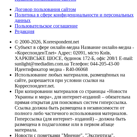
Договор пользования сайтом
Политика в сфере конфиденциальности и персональных
данных
Пользовательское соглашение
Редакция
© 2000-2026, Korrespondent.net
Субъект в сфере онлайн-медиа Название онлайн-медиа -
«КореспонденТ.net» Адрес: 02091, місто Київ,
ХАРКІВСЬКЕ ШОСЕ, будинок 172-Б, офіс 208/1 E-mail:
sunlight@mediadim.com.ua
Телефон: 044-205-43-00
Идентификатор медиа - R40-06068
Использование любых материалов, размещённых на
сайте, разрешается при условии ссылки на
Корреспондент.net.
При копировании материалов со страницы «Новости
Украины и мира», для интернет-изданий – обязательна
прямая открытая для поисковых систем гиперссылка.
Ссылка должна быть размещена в независимости от
полного либо частичного использования материалов.
Гиперссылка (для интернет- изданий) – должна быть
размещена в подзаголовке или в первом абзаце
материала.
Новости с пометками "Мнение", "Экспертиза",