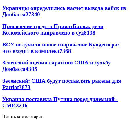
Украинцы определились насчет вывода войск из
Донбасса
27340
Присвоение средств ПриватБанка: дело
Коломойского направлено в суд
8138
ВСУ получили новое снаряжение Бундесвера:
что входит в комплект
7368
Зеленский оценил гарантии США и судьбу
Донбасса
4385
Зеленский: США будут поставлять ракеты для
Patriot
3873
Украина поставила Путина перед дилеммой -
СМИ
3216
Читать комментарии