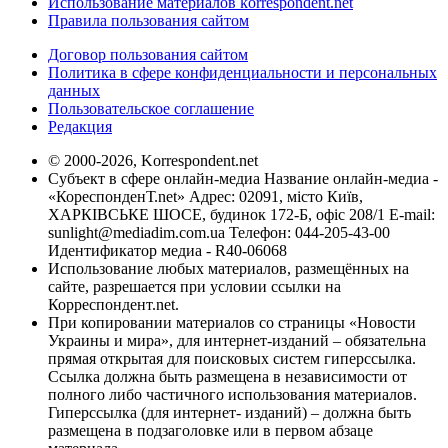
Использование материалов korrespondent.net
Правила пользования сайтом
Договор пользования сайтом
Политика в сфере конфиденциальности и персональных
данных
Пользовательское соглашение
Редакция
© 2000-2026, Korrespondent.net
Субъект в сфере онлайн-медиа Название онлайн-медиа -
«КореспонденТ.net» Адрес: 02091, місто Київ,
ХАРКІВСЬКЕ ШОСЕ, будинок 172-Б, офіс 208/1 E-mail:
sunlight@mediadim.com.ua
Телефон: 044-205-43-00
Идентификатор медиа - R40-06068
Использование любых материалов, размещённых на
сайте, разрешается при условии ссылки на
Корреспондент.net.
При копировании материалов со страницы «Новости
Украины и мира», для интернет-изданий – обязательна
прямая открытая для поисковых систем гиперссылка.
Ссылка должна быть размещена в независимости от
полного либо частичного использования материалов.
Гиперссылка (для интернет- изданий) – должна быть
размещена в подзаголовке или в первом абзаце