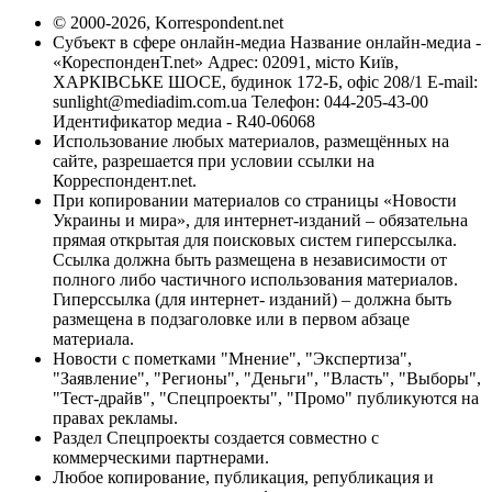
© 2000-2026, Korrespondent.net
Субъект в сфере онлайн-медиа Название онлайн-медиа -
«КореспонденТ.net» Адрес: 02091, місто Київ,
ХАРКІВСЬКЕ ШОСЕ, будинок 172-Б, офіс 208/1 E-mail:
sunlight@mediadim.com.ua
Телефон: 044-205-43-00
Идентификатор медиа - R40-06068
Использование любых материалов, размещённых на
сайте, разрешается при условии ссылки на
Корреспондент.net.
При копировании материалов со страницы «Новости
Украины и мира», для интернет-изданий – обязательна
прямая открытая для поисковых систем гиперссылка.
Ссылка должна быть размещена в независимости от
полного либо частичного использования материалов.
Гиперссылка (для интернет- изданий) – должна быть
размещена в подзаголовке или в первом абзаце
материала.
Новости с пометками "Мнение", "Экспертиза",
"Заявление", "Регионы", "Деньги", "Власть", "Выборы",
"Тест-драйв", "Спецпроекты", "Промо" публикуются на
правах рекламы.
Раздел Спецпроекты создается совместно с
коммерческими партнерами.
Любое копирование, публикация, републикация и