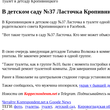
Туалет в детсаду Кропивницкого
В детском саду №37 Ласточка Кропивни
В Кропивницком в детском саду №37 Ласточка в туалете одной
родительского совета Кропивницкого в Facebook.
"Вот такие туалеты в саду №37 Ласточка. Кто мне может объясн
В свою очередь заведующая детсадом Татьяна Волкожа в комме
унитазы. Не закончен ремонт только в одной группе.
"Такие туалеты, как в группе №10, были с момента постройки
частичный ремонт туалетной комнаты. Для завершения работ жд
Ранее в Николаеве на центральном стадионе города установил
Также сообщалось, что мужчина опозорился,
украв у бывшей д
Новости от
Корреспондент.net
в Telegram. Подписывайтесь н
Читайте Korrespondent.net в Google News
ТЕГИ:
фото
,
туалеты
,
туалет
,
детский сад
,
Кировоградская об