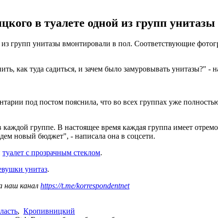
цкого в туалете одной из групп унитазы
 из групп унитазы вмонтировали в пол. Соответствующие фотогр
ить, как туда садиться, и зачем было замуровывать унитазы?" -
нтарии под постом пояснила, что во всех группах уже полность
 в каждой группе. В настоящее время каждая группа имеет отре
ем новый бюджет", - написала она в соцсети.
и
туалет с прозрачным стеклом
.
евушки унитаз
.
а наш канал
https://t.me/korrespondentnet
ласть
,
Кропивницкий