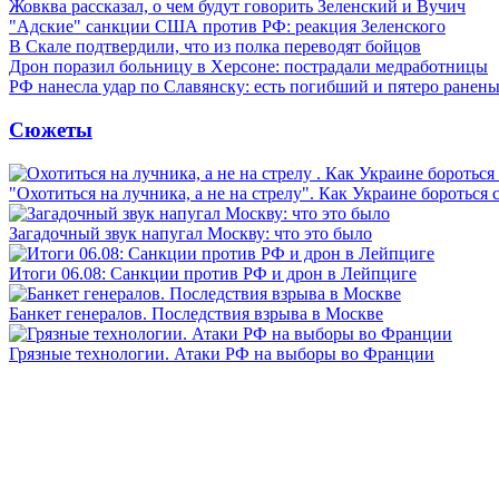
Жовква рассказал, о чем будут говорить Зеленский и Вучич
"Адские" санкции США против РФ: реакция Зеленского
В Скале подтвердили, что из полка переводят бойцов
Дрон поразил больницу в Херсоне: пострадали медработницы
РФ нанесла удар по Славянску: есть погибший и пятеро ранен
Сюжеты
"Охотиться на лучника, а не на стрелу". Как Украине бороться 
Загадочный звук напугал Москву: что это было
Итоги 06.08: Санкции против РФ и дрон в Лейпциге
Банкет генералов. Последствия взрыва в Москве
Грязные технологии. Атаки РФ на выборы во Франции