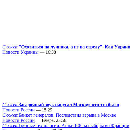
Сюжет
"Охотиться на лучника, а не на стрелу". Как Украи
Новости Украины
— 16:38
Сюжет
Загадочный звук напугал Москву: что это было
Новости России
— 15:29
Сюжет
Банкет генералов. Последствия взрыва в Москве
Новости России
— Вчера, 23:58
Сюжет
Грязные технологии. Атаки РФ на выборы во Франции