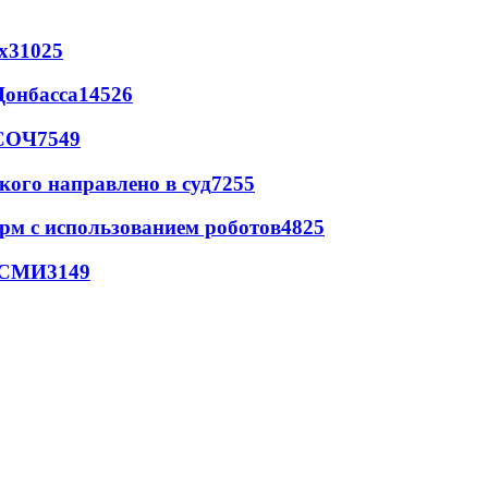
х
31025
Донбасса
14526
 СОЧ
7549
кого направлено в суд
7255
рм с использованием роботов
4825
- СМИ
3149