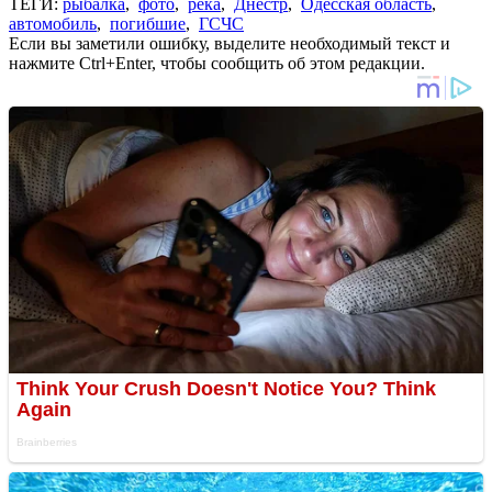
ТЕГИ:
рыбалка
,
фото
,
река
,
Днестр
,
Одесская область
,
автомобиль
,
погибшие
,
ГСЧС
Если вы заметили ошибку, выделите необходимый текст и
нажмите Ctrl+Enter, чтобы сообщить об этом редакции.