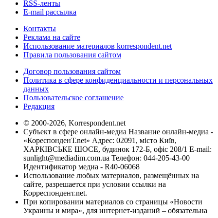
RSS-ленты
E-mail рассылка
Контакты
Реклама на сайте
Использование материалов korrespondent.net
Правила пользования сайтом
Договор пользования сайтом
Политика в сфере конфиденциальности и персональных
данных
Пользовательское соглашение
Редакция
© 2000-2026, Korrespondent.net
Субъект в сфере онлайн-медиа Название онлайн-медиа -
«КореспонденТ.net» Адрес: 02091, місто Київ,
ХАРКІВСЬКЕ ШОСЕ, будинок 172-Б, офіс 208/1 E-mail:
sunlight@mediadim.com.ua
Телефон: 044-205-43-00
Идентификатор медиа - R40-06068
Использование любых материалов, размещённых на
сайте, разрешается при условии ссылки на
Корреспондент.net.
При копировании материалов со страницы «Новости
Украины и мира», для интернет-изданий – обязательна