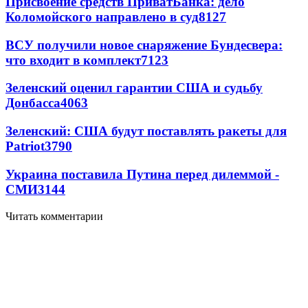
Присвоение средств ПриватБанка: дело
Коломойского направлено в суд
8127
ВСУ получили новое снаряжение Бундесвера:
что входит в комплект
7123
Зеленский оценил гарантии США и судьбу
Донбасса
4063
Зеленский: США будут поставлять ракеты для
Patriot
3790
Украина поставила Путина перед дилеммой -
СМИ
3144
Читать комментарии