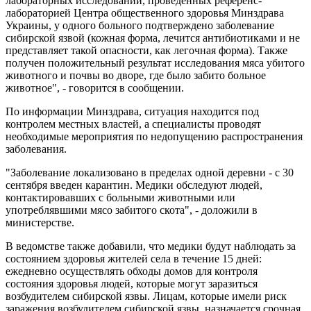
лабораторных исследований, проведенных референс-
лабораторией Центра общественного здоровья Минздрава
Украины, у одного больного подтверждено заболевание
сибирской язвой (кожная форма, лечится антибиотиками и не
представляет такой опасности, как легочная форма). Также
получен положительный результат исследования мяса убитого
животного и почвы во дворе, где было забито больное
животное", - говорится в сообщении.
По информации Минздрава, ситуация находится под
контролем местных властей, а специалисты проводят
необходимые мероприятия по недопущению распространения
заболевания.
"Заболевание локализовано в пределах одной деревни - с 30
сентября введен карантин. Медики обследуют людей,
контактировавших с больными животными или
употреблявшими мясо забитого скота", - доложили в
министерстве.
В ведомстве также добавили, что медики будут наблюдать за
состоянием здоровья жителей села в течение 15 дней:
ежедневно осуществлять обходы домов для контроля
состояния здоровья людей, которые могут заразиться
возбудителем сибирской язвы. Лицам, которые имели риск
заражения возбудителем сибирской язвы, назначается срочная