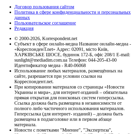
Договор пользования сайтом
Политика в сфере конфиденциальности и персональных
данных
Пользовательское соглашение
Редакция
© 2000-2026, Korrespondent.net
Субъект в сфере онлайн-медиа Название онлайн-медиа -
«КореспонденТ.net» Адрес: 02091, місто Київ,
ХАРКІВСЬКЕ ШОСЕ, будинок 172-Б, офіс 208/1 E-mail:
sunlight@mediadim.com.ua
Телефон: 044-205-43-00
Идентификатор медиа - R40-06068
Использование любых материалов, размещённых на
сайте, разрешается при условии ссылки на
Корреспондент.net.
При копировании материалов со страницы «Новости
Украины и мира», для интернет-изданий – обязательна
прямая открытая для поисковых систем гиперссылка.
Ссылка должна быть размещена в независимости от
полного либо частичного использования материалов.
Гиперссылка (для интернет- изданий) – должна быть
размещена в подзаголовке или в первом абзаце
материала.
Новости с пометками "Мнение", "Экспертиза",