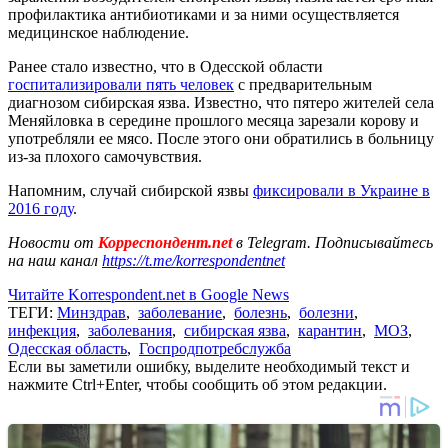
профилактика антибиотиками и за ними осуществляется
медицинское наблюдение.
Ранее стало известно, что в Одесской области
госпитализировали пять человек
с предварительным
диагнозом сибирская язва. Известно, что пятеро жителей села
Меняйловка в середине прошлого месяца зарезали корову и
употребляли ее мясо. После этого они обратились в больницу
из-за плохого самочувствия.
Напомним, случай сибирской язвы
фиксировали в Украине в
2016 году
.
Новости от
Корреспондент.net
в Telegram. Подписывайтесь
на наш канал
https://t.me/korrespondentnet
Читайте Korrespondent.net в Google News
ТЕГИ:
Минздрав
,
заболевание
,
болезнь
,
болезни
,
инфекция
,
заболевания
,
сибирская язва
,
карантин
,
МОЗ
,
Одесская область
,
Госпродпотребслужба
Если вы заметили ошибку, выделите необходимый текст и
нажмите Ctrl+Enter, чтобы сообщить об этом редакции.