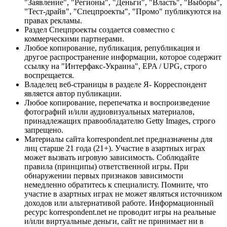
"Заявление", "Регионы", "Деньги", "Власть", "Выборы",
"Тест-драйв", "Спецпроекты", "Промо" публикуются на
правах рекламы.
Раздел Спецпроекты создается совместно с
коммерческими партнерами.
Любое копирование, публикация, републикация и
другое распространение информации, которое содержит
ссылку на "Интерфакс-Украина", EPA / UPG, строго
воспрещается.
Владелец веб-страницы в разделе Я- Корреспондент
является автор публикации.
Любое копирование, перепечатка и воспроизведение
фотографий и/или аудиовизуальных материалов,
принадлежащих правообладателю Getty Images, строго
запрещено.
Материалы сайта korrespondent.net предназначены для
лиц старше 21 года (21+). Участие в азартных играх
может вызвать игровую зависимость. Соблюдайте
правила (принципы) ответственной игры. При
обнаружении первых признаков зависимости
немедленно обратитесь к специалисту. Помните, что
участие в азартных играх не может являться источником
доходов или альтернативой работе. Информационный
ресурс korrespondent.net не проводит игры на реальные
и/или виртуальные деньги, сайт не принимает ни в