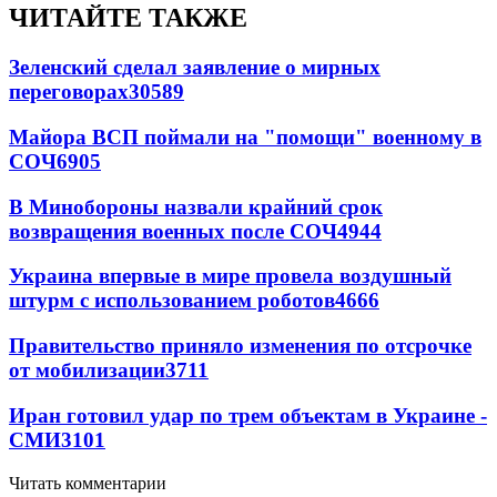
ЧИТАЙТЕ ТАКЖЕ
Зеленский сделал заявление о мирных
переговорах
30589
Майора ВСП поймали на "помощи" военному в
СОЧ
6905
В Минобороны назвали крайний срок
возвращения военных после СОЧ
4944
Украина впервые в мире провела воздушный
штурм с использованием роботов
4666
Правительство приняло изменения по отсрочке
от мобилизации
3711
Иран готовил удар по трем объектам в Украине -
СМИ
3101
Читать комментарии