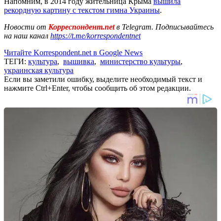
Напомним, в 2014 году жительница Крыма
вышила
рекордную картину с текстом гимна Украины
.
Новости от
Корреспондент.net
в Telegram. Подписывайтесь
на наш канал
https://t.me/korrespondentnet
Читайте Korrespondent.net в Google News
ТЕГИ:
культура
,
вышивка
,
министерство культуры
,
украинская культура
Если вы заметили ошибку, выделите необходимый текст и
нажмите Ctrl+Enter, чтобы сообщить об этом редакции.