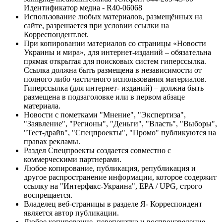
Идентификатор медиа - R40-06068
Использование любых материалов, размещённых на
сайте, разрешается при условии ссылки на
Корреспондент.net.
При копировании материалов со страницы «Новости
Украины и мира», для интернет-изданий – обязательна
прямая открытая для поисковых систем гиперссылка.
Ссылка должна быть размещена в независимости от
полного либо частичного использования материалов.
Гиперссылка (для интернет- изданий) – должна быть
размещена в подзаголовке или в первом абзаце
материала.
Новости с пометками "Мнение", "Экспертиза",
"Заявление", "Регионы", "Деньги", "Власть", "Выборы",
"Тест-драйв", "Спецпроекты", "Промо" публикуются на
правах рекламы.
Раздел Спецпроекты создается совместно с
коммерческими партнерами.
Любое копирование, публикация, републикация и
другое распространение информации, которое содержит
ссылку на "Интерфакс-Украина", EPA / UPG, строго
воспрещается.
Владелец веб-страницы в разделе Я- Корреспондент
является автор публикации.
Любое копирование, перепечатка и воспроизведение