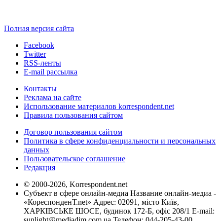
Полная версия сайта
Facebook
Twitter
RSS-ленты
E-mail рассылка
Контакты
Реклама на сайте
Использование материалов korrespondent.net
Правила пользования сайтом
Договор пользования сайтом
Политика в сфере конфиденциальности и персональных
данных
Пользовательское соглашение
Редакция
© 2000-2026, Korrespondent.net
Субъект в сфере онлайн-медиа Название онлайн-медиа -
«КореспонденТ.net» Адрес: 02091, місто Київ,
ХАРКІВСЬКЕ ШОСЕ, будинок 172-Б, офіс 208/1 E-mail:
sunlight@mediadim.com.ua
Телефон: 044-205-43-00