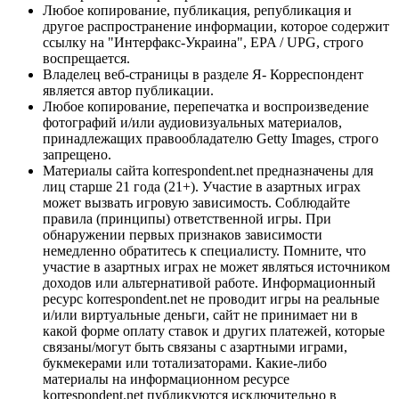
Любое копирование, публикация, републикация и
другое распространение информации, которое содержит
ссылку на "Интерфакс-Украина", EPA / UPG, строго
воспрещается.
Владелец веб-страницы в разделе Я- Корреспондент
является автор публикации.
Любое копирование, перепечатка и воспроизведение
фотографий и/или аудиовизуальных материалов,
принадлежащих правообладателю Getty Images, строго
запрещено.
Материалы сайта korrespondent.net предназначены для
лиц старше 21 года (21+). Участие в азартных играх
может вызвать игровую зависимость. Соблюдайте
правила (принципы) ответственной игры. При
обнаружении первых признаков зависимости
немедленно обратитесь к специалисту. Помните, что
участие в азартных играх не может являться источником
доходов или альтернативой работе. Информационный
ресурс korrespondent.net не проводит игры на реальные
и/или виртуальные деньги, сайт не принимает ни в
какой форме оплату ставок и других платежей, которые
связаны/могут быть связаны с азартными играми,
букмекерами или тотализаторами. Какие-либо
материалы на информационном ресурсе
korrespondent.net публикуются исключительно в