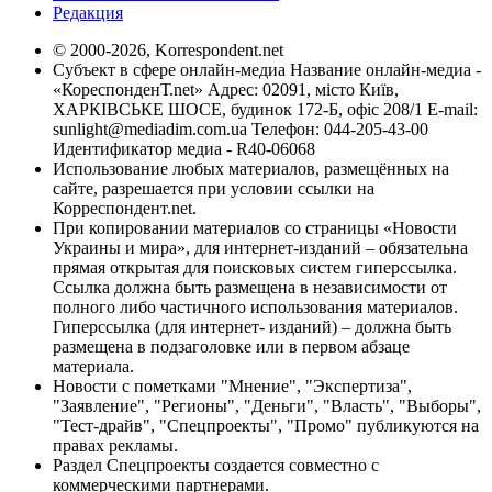
Редакция
© 2000-2026, Korrespondent.net
Субъект в сфере онлайн-медиа Название онлайн-медиа -
«КореспонденТ.net» Адрес: 02091, місто Київ,
ХАРКІВСЬКЕ ШОСЕ, будинок 172-Б, офіс 208/1 E-mail:
sunlight@mediadim.com.ua
Телефон: 044-205-43-00
Идентификатор медиа - R40-06068
Использование любых материалов, размещённых на
сайте, разрешается при условии ссылки на
Корреспондент.net.
При копировании материалов со страницы «Новости
Украины и мира», для интернет-изданий – обязательна
прямая открытая для поисковых систем гиперссылка.
Ссылка должна быть размещена в независимости от
полного либо частичного использования материалов.
Гиперссылка (для интернет- изданий) – должна быть
размещена в подзаголовке или в первом абзаце
материала.
Новости с пометками "Мнение", "Экспертиза",
"Заявление", "Регионы", "Деньги", "Власть", "Выборы",
"Тест-драйв", "Спецпроекты", "Промо" публикуются на
правах рекламы.
Раздел Спецпроекты создается совместно с
коммерческими партнерами.