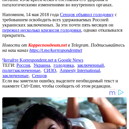
паталогическими изменениями во внутренних органах.
Напомним, 14 мая 2018 года
Сенцов объявил голодовку
с
требованием освободить всех удерживаемых Россией
украинских заключенных. За эти почти пять месяцев он
пережил несколько кризисов голодовки
, однако отказывался
прекратить.
Новости от
Корреспондент.net
в Telegram. Подписывайтесь
на наш канал
https://t.me/korrespondentnet
Читайте Korrespondent.net в Google News
ТЕГИ:
Россия
,
Украина
,
голодовка
,
заключенный
,
политзаключенные
,
СИЗО
,
Amnesty International
,
заключенные
,
Сенцов
Если вы заметили ошибку, выделите необходимый текст и
нажмите Ctrl+Enter, чтобы сообщить об этом редакции.