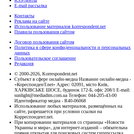
RSS-ленты
E-mail рассылка
Контакты
Реклама на сайте
Использование материалов korrespondent.net
Правила пользования сайтом
Договор пользования сайтом
Политика в сфере конфиденциальности и персональных
данных
Пользовательское соглашение
Редакция
© 2000-2026, Korrespondent.net
Субъект в сфере онлайн-медиа Название онлайн-медиа -
«КореспонденТ.net» Адрес: 02091, місто Київ,
ХАРКІВСЬКЕ ШОСЕ, будинок 172-Б, офіс 208/1 E-mail:
sunlight@mediadim.com.ua
Телефон: 044-205-43-00
Идентификатор медиа - R40-06068
Использование любых материалов, размещённых на
сайте, разрешается при условии ссылки на
Корреспондент.net.
При копировании материалов со страницы «Новости
Украины и мира», для интернет-изданий – обязательна
прямая открытая для поисковых систем гиперссылка.