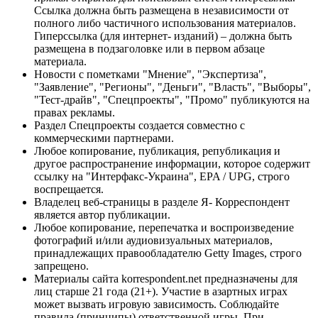
Ссылка должна быть размещена в независимости от
полного либо частичного использования материалов.
Гиперссылка (для интернет- изданий) – должна быть
размещена в подзаголовке или в первом абзаце
материала.
Новости с пометками "Мнение", "Экспертиза",
"Заявление", "Регионы", "Деньги", "Власть", "Выборы",
"Тест-драйв", "Спецпроекты", "Промо" публикуются на
правах рекламы.
Раздел Спецпроекты создается совместно с
коммерческими партнерами.
Любое копирование, публикация, републикация и
другое распространение информации, которое содержит
ссылку на "Интерфакс-Украина", EPA / UPG, строго
воспрещается.
Владелец веб-страницы в разделе Я- Корреспондент
является автор публикации.
Любое копирование, перепечатка и воспроизведение
фотографий и/или аудиовизуальных материалов,
принадлежащих правообладателю Getty Images, строго
запрещено.
Материалы сайта korrespondent.net предназначены для
лиц старше 21 года (21+). Участие в азартных играх
может вызвать игровую зависимость. Соблюдайте
правила (принципы) ответственной игры. При