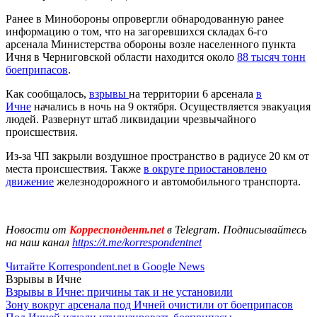
Ранее в Минобороны опровергли обнародованную ранее
информацию о том, что на загоревшихся складах 6-го
арсенала Министерства обороны возле населенного пункта
Ичня в Черниговской области находится около
88 тысяч тонн
боеприпасов
.
Как сообщалось,
взрывы
на территории 6 арсенала
в
Ичне
начались в ночь на 9 октября. Осуществляется эвакуация
людей. Развернут штаб ликвидации чрезвычайного
происшествия.
Из-за ЧП закрыли воздушное пространство в радиусе 20 км от
места происшествия. Также
в округе приостановлено
движение
железнодорожного и автомобильного транспорта.
Новости от
Корреспондент.net
в Telegram. Подписывайтесь
на наш канал
https://t.me/korrespondentnet
Читайте Korrespondent.net в Google News
Взрывы в Ичне
Взрывы в Ичне: причины так и не установили
Зону вокруг арсенала под Ичней очистили от боеприпасов