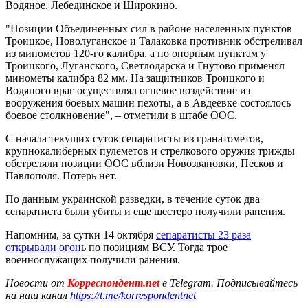
Водяное, Лебединское и Широкино.
"Позиции Объединенных сил в районе населенных пунктов
Троицкое, Новолуганское и Талаковка противник обстреливал
из минометов 120-го калибра, а по опорным пунктам у
Троицкого, Луганского, Светлодарска и Гнутово применял
минометы калибра 82 мм. На защитников Троицкого и
Водяного враг осуществлял огневое воздействие из
вооружения боевых машин пехоты, а в Авдеевке состоялось
боевое столкновение", – отметили в штабе ООС.
С начала текущих суток сепаратисты из гранатометов,
крупнокалиберных пулеметов и стрелкового оружия трижды
обстреляли позиции ООС вблизи Новозвановки, Песков и
Павлополя. Потерь нет.
По данным украинской разведки, в течение суток два
сепаратиста были убиты и еще шестеро получили ранения.
Напомним, за сутки 14 октября
сепаратисты 23 раза
открывали огон
ь по позициям ВСУ. Тогда трое
военнослужащих получили ранения.
Новости от
Корреспондент.net
в Telegram. Подписывайтесь
на наш канал
https://t.me/korrespondentnet