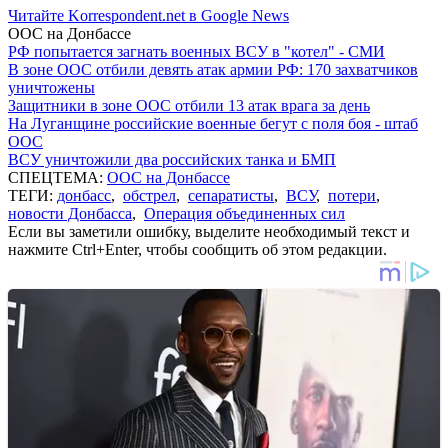
Читайте Korrespondent.net в Google News
ООС на Донбассе
РФ попытается загнать военных ВСУ в "котел" - СМИ
В зоне ООС отбили девять атак армии РФ: 170 захватчиков
уничтожены
Защитники в зоне ООС отбили 13 атак врага за день
На Луганщине российские военные бегут с поля боя - штаб
ООС
ВСУ уничтожили два российских танка и БМП
СПЕЦТЕМА:
ООС на Донбассе
ТЕГИ:
донбасс
,
обстрел
,
сепаратисты
,
ВСУ
,
потери
,
новости Донбасса
,
Операция объединенных сил
Если вы заметили ошибку, выделите необходимый текст и
нажмите Ctrl+Enter, чтобы сообщить об этом редакции.