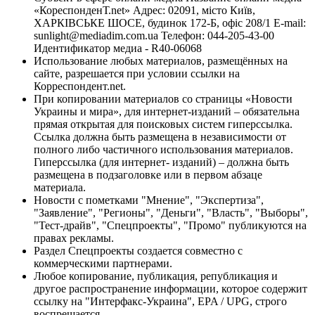
«КореспонденТ.net» Адрес: 02091, місто Київ,
ХАРКІВСЬКЕ ШОСЕ, будинок 172-Б, офіс 208/1 E-mail:
sunlight@mediadim.com.ua
Телефон: 044-205-43-00
Идентификатор медиа - R40-06068
Использование любых материалов, размещённых на
сайте, разрешается при условии ссылки на
Корреспондент.net.
При копировании материалов со страницы «Новости
Украины и мира», для интернет-изданий – обязательна
прямая открытая для поисковых систем гиперссылка.
Ссылка должна быть размещена в независимости от
полного либо частичного использования материалов.
Гиперссылка (для интернет- изданий) – должна быть
размещена в подзаголовке или в первом абзаце
материала.
Новости с пометками "Мнение", "Экспертиза",
"Заявление", "Регионы", "Деньги", "Власть", "Выборы",
"Тест-драйв", "Спецпроекты", "Промо" публикуются на
правах рекламы.
Раздел Спецпроекты создается совместно с
коммерческими партнерами.
Любое копирование, публикация, републикация и
другое распространение информации, которое содержит
ссылку на "Интерфакс-Украина", EPA / UPG, строго
воспрещается.