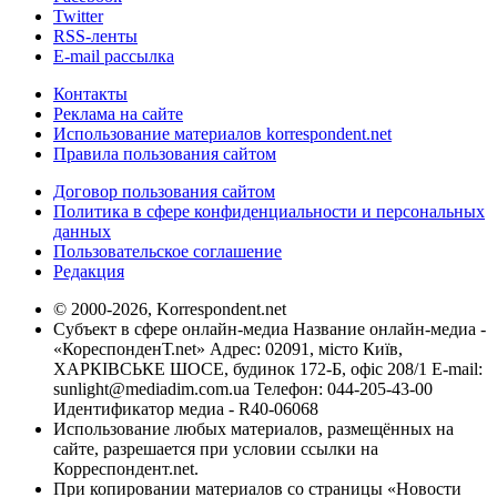
Twitter
RSS-ленты
E-mail рассылка
Контакты
Реклама на сайте
Использование материалов korrespondent.net
Правила пользования сайтом
Договор пользования сайтом
Политика в сфере конфиденциальности и персональных
данных
Пользовательское соглашение
Редакция
© 2000-2026, Korrespondent.net
Субъект в сфере онлайн-медиа Название онлайн-медиа -
«КореспонденТ.net» Адрес: 02091, місто Київ,
ХАРКІВСЬКЕ ШОСЕ, будинок 172-Б, офіс 208/1 E-mail:
sunlight@mediadim.com.ua
Телефон: 044-205-43-00
Идентификатор медиа - R40-06068
Использование любых материалов, размещённых на
сайте, разрешается при условии ссылки на
Корреспондент.net.
При копировании материалов со страницы «Новости