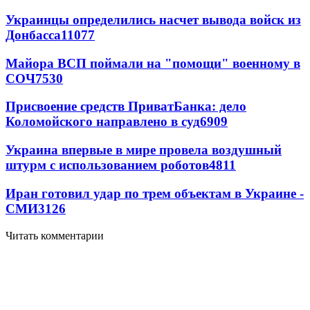
Украинцы определились насчет вывода войск из
Донбасса
11077
Майора ВСП поймали на "помощи" военному в
СОЧ
7530
Присвоение средств ПриватБанка: дело
Коломойского направлено в суд
6909
Украина впервые в мире провела воздушный
штурм с использованием роботов
4811
Иран готовил удар по трем объектам в Украине -
СМИ
3126
Читать комментарии