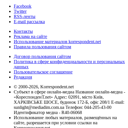
Facebook
Twitter
RSS-ленты
E-mail рассылка
Контакты
Реклама на сайте
Использование материалов korrespondent.net
Правила пользования сайтом
Договор пользования сайтом
Политика в сфере конфиденциальности и персональных
данных
Пользовательское соглашение
Редакция
© 2000-2026, Korrespondent.net
Субъект в сфере онлайн-медиа Название онлайн-медиа -
«КореспонденТ.net» Адрес: 02091, місто Київ,
ХАРКІВСЬКЕ ШОСЕ, будинок 172-Б, офіс 208/1 E-mail:
sunlight@mediadim.com.ua
Телефон: 044-205-43-00
Идентификатор медиа - R40-06068
Использование любых материалов, размещённых на
сайте, разрешается при условии ссылки на
Корреспондент.net.