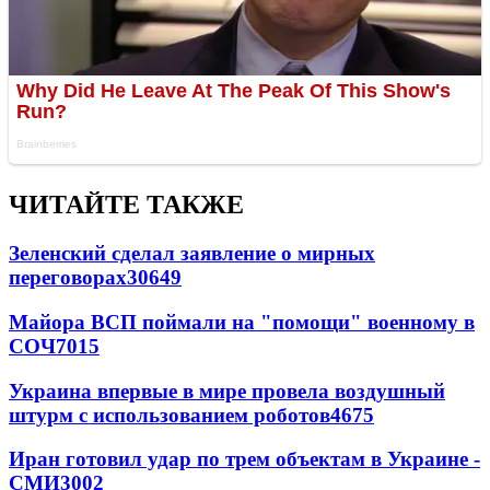
ЧИТАЙТЕ ТАКЖЕ
Зеленский сделал заявление о мирных
переговорах
30649
Майора ВСП поймали на "помощи" военному в
СОЧ
7015
Украина впервые в мире провела воздушный
штурм с использованием роботов
4675
Иран готовил удар по трем объектам в Украине -
СМИ
3002