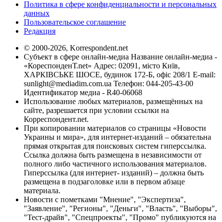
Политика в сфере конфиденциальности и персональных
данных
Пользовательское соглашение
Редакция
© 2000-2026, Korrespondent.net
Субъект в сфере онлайн-медиа Название онлайн-медиа -
«КореспонденТ.net» Адрес: 02091, місто Київ,
ХАРКІВСЬКЕ ШОСЕ, будинок 172-Б, офіс 208/1 E-mail:
sunlight@mediadim.com.ua
Телефон: 044-205-43-00
Идентификатор медиа - R40-06068
Использование любых материалов, размещённых на
сайте, разрешается при условии ссылки на
Корреспондент.net.
При копировании материалов со страницы «Новости
Украины и мира», для интернет-изданий – обязательна
прямая открытая для поисковых систем гиперссылка.
Ссылка должна быть размещена в независимости от
полного либо частичного использования материалов.
Гиперссылка (для интернет- изданий) – должна быть
размещена в подзаголовке или в первом абзаце
материала.
Новости с пометками "Мнение", "Экспертиза",
"Заявление", "Регионы", "Деньги", "Власть", "Выборы",
"Тест-драйв", "Спецпроекты", "Промо" публикуются на