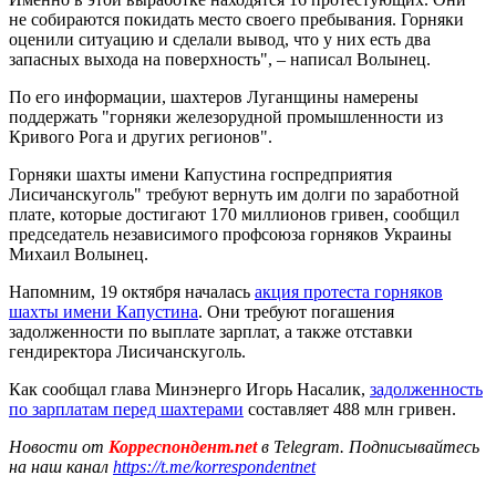
не собираются покидать место своего пребывания. Горняки
оценили ситуацию и сделали вывод, что у них есть два
запасных выхода на поверхность", – написал Волынец.
По его информации, шахтеров Луганщины намерены
поддержать "горняки железорудной промышленности из
Кривого Рога и других регионов".
Горняки шахты имени Капустина госпредприятия
Лисичанскуголь" требуют вернуть им долги по заработной
плате, которые достигают 170 миллионов гривен, сообщил
председатель независимого профсоюза горняков Украины
Михаил Волынец.
Напомним, 19 октября началась
акция протеста горняков
шахты имени Капустина
. Они требуют погашения
задолженности по выплате зарплат, а также отставки
гендиректора Лисичанскуголь.
Как сообщал глава Минэнерго Игорь Насалик,
задолженность
по зарплатам перед шахтерами
составляет 488 млн гривен.
Новости от
Корреспондент.net
в Telegram. Подписывайтесь
на наш канал
https://t.me/korrespondentnet