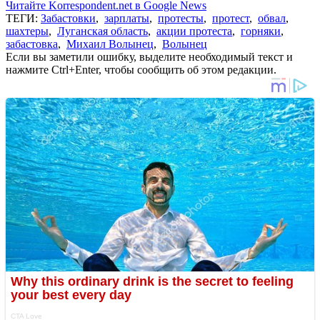
Читайте Korrespondent.net в Google News
ТЕГИ:
Забастовки
,
зарплаты
,
протесты
,
протест
,
обвал
,
шахтеры
,
Луганская область
,
акции протеста
,
горняки
,
забастовка
,
Михаил Волынец
,
Волынец
Если вы заметили ошибку, выделите необходимый текст и
нажмите Ctrl+Enter, чтобы сообщить об этом редакции.