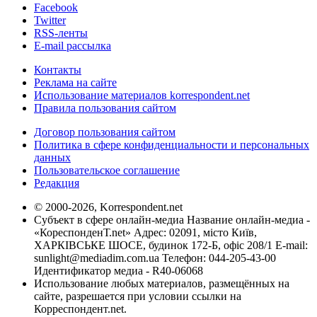
Facebook
Twitter
RSS-ленты
E-mail рассылка
Контакты
Реклама на сайте
Использование материалов korrespondent.net
Правила пользования сайтом
Договор пользования сайтом
Политика в сфере конфиденциальности и персональных
данных
Пользовательское соглашение
Редакция
© 2000-2026, Korrespondent.net
Субъект в сфере онлайн-медиа Название онлайн-медиа -
«КореспонденТ.net» Адрес: 02091, місто Київ,
ХАРКІВСЬКЕ ШОСЕ, будинок 172-Б, офіс 208/1 E-mail:
sunlight@mediadim.com.ua
Телефон: 044-205-43-00
Идентификатор медиа - R40-06068
Использование любых материалов, размещённых на
сайте, разрешается при условии ссылки на
Корреспондент.net.