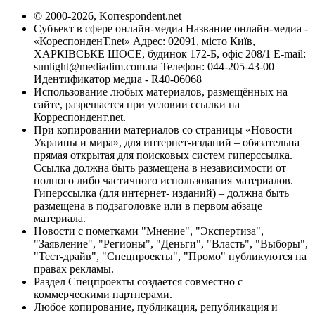
© 2000-2026, Korrespondent.net
Субъект в сфере онлайн-медиа Название онлайн-медиа -
«КореспонденТ.net» Адрес: 02091, місто Київ,
ХАРКІВСЬКЕ ШОСЕ, будинок 172-Б, офіс 208/1 E-mail:
sunlight@mediadim.com.ua
Телефон: 044-205-43-00
Идентификатор медиа - R40-06068
Использование любых материалов, размещённых на
сайте, разрешается при условии ссылки на
Корреспондент.net.
При копировании материалов со страницы «Новости
Украины и мира», для интернет-изданий – обязательна
прямая открытая для поисковых систем гиперссылка.
Ссылка должна быть размещена в независимости от
полного либо частичного использования материалов.
Гиперссылка (для интернет- изданий) – должна быть
размещена в подзаголовке или в первом абзаце
материала.
Новости с пометками "Мнение", "Экспертиза",
"Заявление", "Регионы", "Деньги", "Власть", "Выборы",
"Тест-драйв", "Спецпроекты", "Промо" публикуются на
правах рекламы.
Раздел Спецпроекты создается совместно с
коммерческими партнерами.
Любое копирование, публикация, републикация и