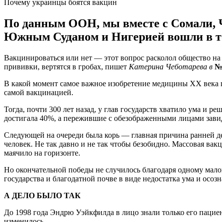
Почему украинцы боятся вакцин
По данным ООН, мы вместе с Сомали, 
Южным Суданом и Нигерией вошли в то
Вакцинироваться или нет — этот вопрос расколол общество на
прививки, вертятся в гробах, пишет
Катерина Чеботарева в
№
В какой момент самое важное изобретение медицины ХХ века п
самой вакцинацией.
Тогда, почти 300 лет назад, у глав государств хватило ума и
достигала 40%, а пережившие с обезображенными лицами завидо
Следующей на очереди была корь — главная причина ранней дет
человек. Не так давно и не так чтобы безобидно. Массовая ва
маячило на горизонте.
Но окончательной победы не случилось благодаря одному мал
государства и благодатной почве в виде недостатка ума и осозн
А ДЕЛО БЫЛО ТАК
До 1998 года Эндрю Уэйкфилда в лицо знали только его пациен
изменилось.