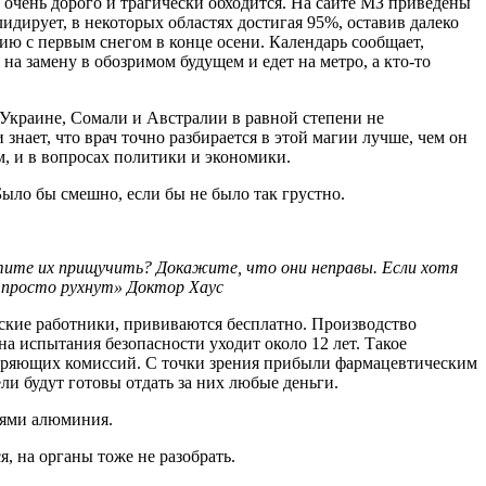
очень дорого и трагически обходится. На сайте МЗ приведены
дирует, в некоторых областях достигая 95%, оставив далеко
ю с первым снегом в конце осени. Календарь сообщает,
на замену в обозримом будущем и едет на метро, а кто-то
 Украине, Сомали и Австралии в равной степени не
нает, что врач точно разбирается в этой магии лучше, чем он
м, и в вопросах политики и экономики.
ыло бы смешно, если бы не было так грустно.
тите их прищучить? Докажите, что они неправы. Если хотя
ы просто рухнут» Доктор Хаус
инские работники, прививаются бесплатно. Производство
а испытания безопасности уходит около 12 лет. Такое
веряющих комиссий. С точки зрения прибыли фармацевтическим
ли будут готовы отдать за них любые деньги.
лями алюминия.
, на органы тоже не разобрать.