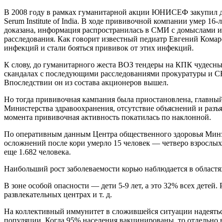
В 2008 году в рамках гуманитарной акции ЮНИСЕФ закупил д
Serum Institute of India. В ходе прививочной компании умер 
доказана, информация распространилась в СМИ с домыслами и
расследования. Как говорит известный педиатр Евгений Комаро
инфекций и стали бояться прививок от этих инфекций.
К слову, до гуманитарного жеста ВОЗ тендеры на КПК чудесн
скандалах с последующими расследованиями прокуратуры и СБ
Впоследствии он из состава акционеров вышел.
Но тогда прививочная кампания была приостановлена, главный 
Министерства здравоохранения, отсутствие объяснений и разъ
момента прививочная активность покатилась по наклонной.
По оперативным данным Центра общественного здоровья Минздра
осложнений после кори умерло 15 человек — четверо взрослых и
еще 1.682 человека.
Наибольший рост заболеваемости корью наблюдается в областя
В зоне особой опасности — дети 5-9 лет, а это 32% всех детей
развлекательных центрах и т. д.
На коллективный иммунитет в сложившейся ситуации надеяться
популяции. Когда 95% населения вакцинированы, то отдельно 