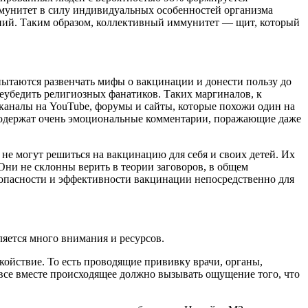
иммунитет в силу индивидуальных особенностей организма
жнений. Таким образом, коллективный иммунитет — щит, который
ытаются развенчать мифы о вакцинации и донести пользу до
реубедить религиозных фанатиков. Таких маргиналов, к
 каналы на YouTube, форумы и сайты, которые похожи один на
а содержат очень эмоциональные комментарии, поражающие даже
не могут решиться на вакцинацию для себя и своих детей. Их
 Они не склонны верить в теории заговоров, в общем
безопасности и эффективности вакцинации непосредственно для
яется много внимания и ресурсов.
ойствие. То есть проводящие прививку врачи, органы,
все вместе происходящее должно вызывать ощущение того, что