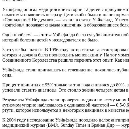
Уэйкфилд описал медицинские истории 12 детей с присущими а
симптомы появились не сразу. Дети якобы были вполне норм
«Совпадение? Не думаю», — заявил в статье Уэйкфилд. У него 
«коктейль» поражает сначала кишечник, а образовавшиеся бе
Одна проблема — статья Уэйкфилда была сугубо описательной,
историй болезни детей у исследователя не было.
Зато уже был патент. В 1996 году автор статьи зарегистриров
которая и должна была производить моновакцину. На тот мом
Соединенного Королевства решило перенять этот опыт. Как не
Уэйкфилда стали приглашать на телевидение, появились публи
огня.
Процент привитых с 95% только за три года снизился до 80%, 
успевали ставить диагнозы. Это стоило жизни четырем детям 
Результаты Уэйкфилда стали проверять медики по всему миру.
аутизмом упорно наблюдалось с одинаковой частотой — 0,5-0,
ртути, которое используется в некоторых вакцинах в качестве 
К 2004 году исследование Уэйкфилда породило целое антипр
медицинский журнал (BMJ), Sunday Times и Брайан Дир — журн