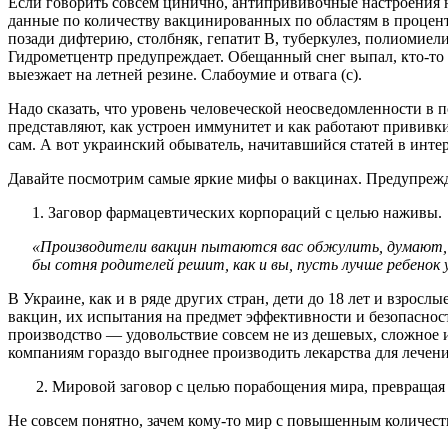
Если говорить совсем цинично, антипрививочные настроения н
данные по количеству вакцинированных по областям в процентн
позади дифтерию, столбняк, гепатит В, туберкулез, полиомие
Гидрометцентр предупреждает. Обещанный снег выпал, кто-то у
выезжает на летней резине. Слабоумие и отвага (с).
Надо сказать, что уровень человеческой неосведомленности в
представляют, как устроен иммунитет и как работают прививки.
сам. А вот украинский обыватель, начитавшийся статей в интер
Давайте посмотрим самые яркие мифы о вакцинах. Предупрежда
Заговор фармацевтических корпораций с целью наживы.
«Производители вакцин пытаются вас обжулить, думают, в
бы сотня родителей решит, как и вы, пусть лучше ребенок
В Украине, как и в ряде других стран, дети до 18 лет и взро
вакцин, их испытания на предмет эффективности и безопаснос
производство — удовольствие совсем не из дешевых, сложное
компаниям гораздо выгоднее производить лекарства для лечени
2. Мировой заговор с целью порабощения мира, превращая н
Не совсем понятно, зачем кому-то мир с повышенным количество