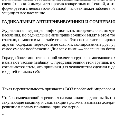
специфический иммунитет против конкретных инфекций, а это 
формируется с недостаточной силой, человек может заболеть, 
защищает все население.
РАДИКАЛЬНЫЕ АНТИПРИВИВОЧНИКИ И СОМНЕВА
Журналисты, педиатры, инфекционисты, эпидемиологи, иммуно
населения, но радикальные антипрививочники видят в этом то
счастью, немного в масштабе страны. Это специалисты широко
другой, содержат перекрестные ссылки, скопированные друг у 
самое смелое воображение. Диалог с ними — совершенно беспо
Гораздо более многочисленной является группа сомневающихся
называют vaccine hesitancy. С представителями этой группы, в
соглашаются с тем, что прививки для человечества сделали и 
их детей и самих себя.
Такая нерешительность признается ВОЗ проблемой мирового ма
Чтобы сомневающийся решился на вакцинацию, должны быть соб
закупающие вакцину, и сама вакцина должны вызывать доверие
решение в пользу прививки принято верно.