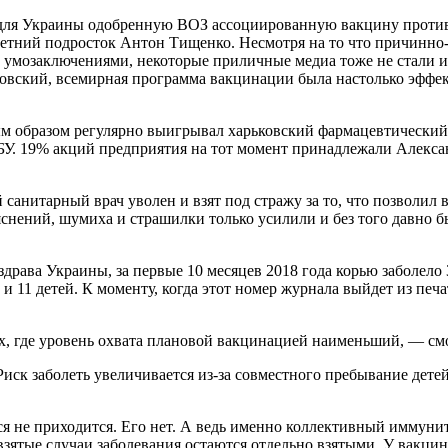
ля Украины одобренную ВОЗ ассоциированную вакцину против 
16-летний подросток Антон Тищенко. Несмотря на то что причинн
 умозаключениями, некоторые приличные медиа тоже не стали 
вский, всемирная программа вакцинации была настолько эффекти
ым образом регулярно выигрывал харьковский фармацевтический
У. 19% акций предприятия на тот момент принадлежали Алексан
санитарный врач уволен и взят под стражу за то, что позволил
яснений, шумиха и страшилки только усилили и без того давно 
ва Украины, за первые 10 месяцев 2018 года корью заболело 38.
 11 детей. К моменту, когда этот номер журнала выйдет из печа
х, где уровень охвата плановой вакцинацией наименьший, — смо
. Риск заболеть увеличивается из-за совместного пребывание дет
 не приходится. Его нет. А ведь именно коллективный иммунит
взятые случаи заболевания остаются отдельно взятыми. У вакц