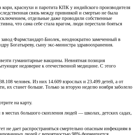
кори, краснухи и паротита КПК у индийского производителя
о-следственная связь между прививкой и смертью не была
исключением, отдельные даже проводили собственные
вна, что сама себе стала врагом, люди перестали бояться
 завод Фармстандарт-Биолек, неоднократно замеченный в
дру Богатыреву, сыну экс-министра здравоохранения.
 ввезти гуманитарные вакцины. Невнятная позиция
бытующее недоверие к отечественной медицине. С этого
108 человек. Из них 14.609 взрослых и 23.499 детей, а от
ти, их станет больше. Только за вторую неделю ноября заболело
трите на карту.
ей в местах большого скопления людей — школах, детских садах,
ет не дает распространяться смертельно опасным инфекциям в
инированных людей с вероятностью 98% формируется