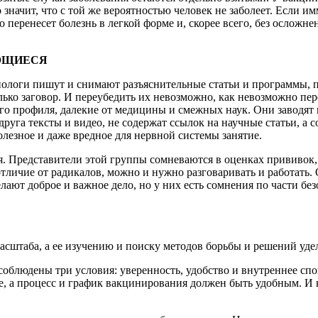
значит, что с той же вероятностью человек не заболеет. Если 
но перенесет болезнь в легкой форме и, скорее всего, без осло
ЮЩИЕСЯ
логи пишут и снимают разъяснительные статьи и программы, п
лько заговор. И переубедить их невозможно, как невозможно пе
го профиля, далекие от медицины и смежных наук. Они заводят
друга тексты и видео, не содержат ссылок на научные статьи, 
лезное и даже вредное для нервной системы занятие.
. Представители этой группы сомневаются в оценках прививок, 
 отличие от радикалов, можно и нужно разговаривать и работать.
делают доброе и важное дело, но у них есть сомнения по части 
сштаба, а ее изучению и поиску методов борьбы и решений удел
людены три условия: уверенность, удобство и внутреннее спок
, а процесс и график вакцинирования должен быть удобным. И 