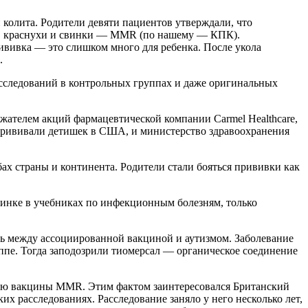
 колита. Родители девяти пациентов утверждали, что
ри, краснухи и свинки — MMR (по нашему — КПК).
рививка — это слишком много для ребенка. После укола
.
исследований в контрольных группах и даже оригинальных
ржателем акций фармацевтической компании Carmel Healthcare,
прививали детишек в США, и министерство здравоохранения
ах страны и континента. Родители стали бояться прививки как
ртинке в учебниках по инфекционным болезням, только
язь между ассоциированной вакциной и аутизмом. Заболевание
ппе. Тогда заподозрили тиомерсал — органическое соединение
елю вакцины MMR. Этим фактом заинтересовался Британский
 расследованиях. Расследование заняло у него несколько лет,