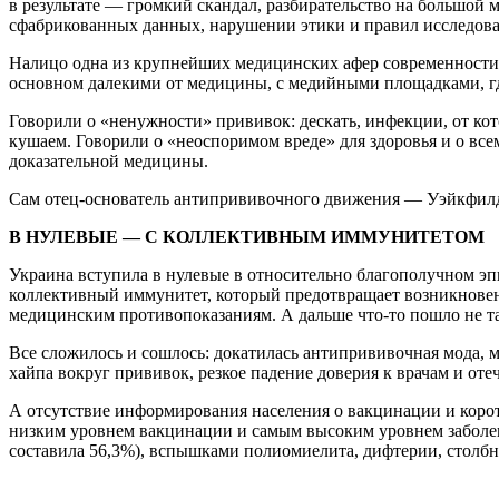
в результате — громкий скандал, разбирательство на большой 
сфабрикованных данных, нарушении этики и правил исследов
Налицо одна из крупнейших медицинских афер современности, 
основном далекими от медицины, с медийными площадками, гд
Говорили о «ненужности» прививок: дескать, инфекции, от ко
кушаем. Говорили о «неоспоримом вреде» для здоровья и о все
доказательной медицины.
Сам отец-основатель антипрививочного движения — Уэйкфилд 
В НУЛЕВЫЕ — С КОЛЛЕКТИВНЫМ ИММУНИТЕТОМ
Украина вступила в нулевые в относительно благополучном э
коллективный иммунитет, который предотвращает возникновен
медицинским противопоказаниям. А дальше что-то пошло не та
Все сложилось и сошлось: докатилась антипрививочная мода,
хайпа вокруг прививок, резкое падение доверия к врачам и от
А отсутствие информирования населения о вакцинации и корот
низким уровнем вакцинации и самым высоким уровнем заболев
составила 56,3%), вспышками полиомиелита, дифтерии, столбня