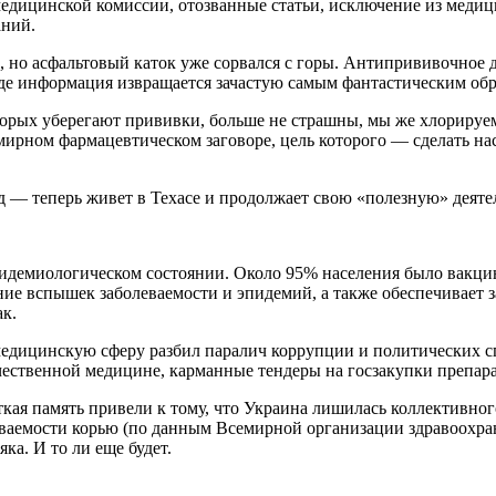
медицинской комиссии, отозванные статьи, исключение из медиц
аний.
но асфальтовый каток уже сорвался с горы. Антипрививочное д
е информация извращается зачастую самым фантастическим обра
торых уберегают прививки, больше не страшны, мы же хлорируем
мирном фармацевтическом заговоре, цель которого — сделать на
— теперь живет в Техасе и продолжает свою «полезную» деяте
пидемиологическом состоянии. Около 95% населения было вакци
ие вспышек заболеваемости и эпидемий, а также обеспечивает 
к.
 медицинскую сферу разбил паралич коррупции и политических 
ечественной медицине, карманные тендеры на госзакупки препара
кая память привели к тому, что Украина лишилась коллективног
аемости корью (по данным Всемирной организации здравоохране
ка. И то ли еще будет.