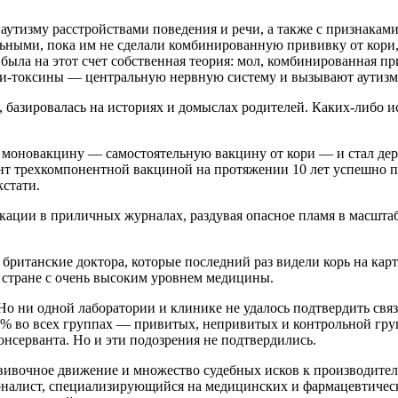
утизму расстройствами поведения и речи, а также с признаками
альными, пока им не сделали комбинированную прививку от ко
была на этот счет собственная теория: мол, комбинированная п
лки-токсины — центральную нервную систему и вызывают аутизм
 базировалась на историях и домыслах родителей. Каких-либо 
ал моновакцину — самостоятельную вакцину от кори — и стал де
ент трехкомпонентной вакциной на протяжении 10 лет успешно 
кстати.
кации в приличных журналах, раздувая опасное пламя в масштаб
а британские доктора, которые последний раз видели корь на ка
в стране с очень высоким уровнем медицины.
 Но ни одной лаборатории и клинике не удалось подтвердить св
6% во всех группах — привитых, непривитых и контрольной гру
консерванта. Но и эти подозрения не подтвердились.
ививочное движение и множество судебных исков к производит
алист, специализирующийся на медицинских и фармацевтических