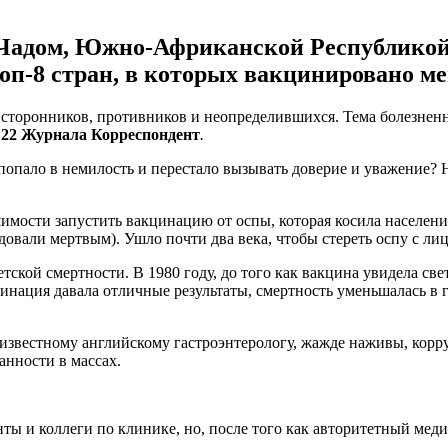
Чадом, Южно-Африканской Республикой,
п-8 стран, в которых вакцинировано ме
 сторонников, противников и неопределившихся. Тема болезненн
22 Журнала Корреспондент
.
опало в немилость и перестало вызывать доверие и уважение? 
 решимости запустить вакцинацию от оспы, которая косила насел
вали мертвым). Ушло почти два века, чтобы стереть оспу с лиц
ской смертности. В 1980 году, до того как вакцина увидела све
кцинация давала отличные результаты, смертность уменьшалась в
оизвестному английскому гастроэнтерологу, жажде наживы, кор
анности в массах.
ты и коллеги по клинике, но, после того как авторитетный меди