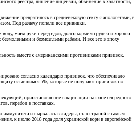
инского реестра, лишение лицензии, обвинение в халатности,
вижение превратилось в средневековую секту с апологетами, в
зом. Под раздачу попали все прививки.
 воду, моем руки перед едой, долго кормим грудью и хорошо
с безмолвными и безмозглыми рабами. И все это в эпоху
льность вместе с американскими противниками прививок.
нировано согласно календарю прививок, что обеспечивало
защиту оставшимся 5%, которые не получают прививок по
спекуляций, приостановление вакцинации на фоне очередного
тов, перебои в поставках.
о иммунитета и вырвалась в лидеры, став страной с самым
ния, к июлю 2018 года доля украинской кори в европейской