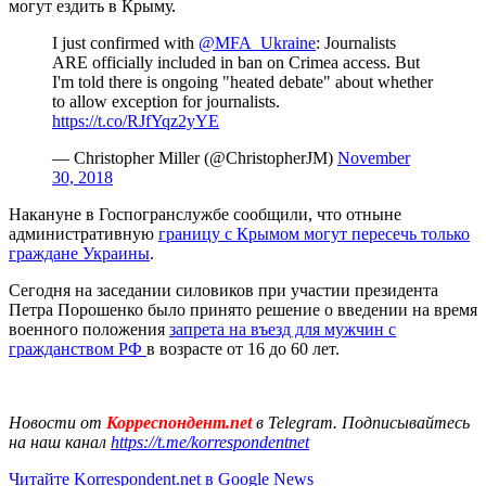
могут ездить в Крыму.
I just confirmed with
@MFA_Ukraine
: Journalists
ARE officially included in ban on Crimea access. But
I'm told there is ongoing "heated debate" about whether
to allow exception for journalists.
https://t.co/RJfYqz2yYE
— Christopher Miller (@ChristopherJM)
November
30, 2018
Накануне в Госпогранслужбе сообщили, что отныне
административную
границу с Крымом могут пересечь только
граждане Украины
.
Сегодня на заседании силовиков при участии президента
Петра Порошенко было принято решение о введении на время
военного положения
запрета на въезд для мужчин с
гражданством РФ
в возрасте от 16 до 60 лет.
Новости от
Корреспондент.net
в Telegram. Подписывайтесь
на наш канал
https://t.me/korrespondentnet
Читайте Korrespondent.net в Google News