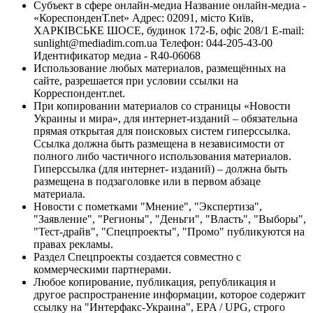
Субъект в сфере онлайн-медиа Название онлайн-медиа -
«КореспонденТ.net» Адрес: 02091, місто Київ,
ХАРКІВСЬКЕ ШОСЕ, будинок 172-Б, офіс 208/1 E-mail:
sunlight@mediadim.com.ua
Телефон: 044-205-43-00
Идентификатор медиа - R40-06068
Использование любых материалов, размещённых на
сайте, разрешается при условии ссылки на
Корреспондент.net.
При копировании материалов со страницы «Новости
Украины и мира», для интернет-изданий – обязательна
прямая открытая для поисковых систем гиперссылка.
Ссылка должна быть размещена в независимости от
полного либо частичного использования материалов.
Гиперссылка (для интернет- изданий) – должна быть
размещена в подзаголовке или в первом абзаце
материала.
Новости с пометками "Мнение", "Экспертиза",
"Заявление", "Регионы", "Деньги", "Власть", "Выборы",
"Тест-драйв", "Спецпроекты", "Промо" публикуются на
правах рекламы.
Раздел Спецпроекты создается совместно с
коммерческими партнерами.
Любое копирование, публикация, републикация и
другое распространение информации, которое содержит
ссылку на "Интерфакс-Украина", EPA / UPG, строго