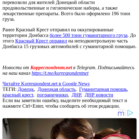
перевозили для жителей Донецкой области
продовольственные и гигиенические наборы, а также
лекарственные препараты. Всего было оформлено 196 тонн
груза.
Ранее Красный Крест отправил на оккупированные
территории Донбасса
более 500 тонн гуманитарного груза
. До
этого
Красный Крест оправил
на неподконтрольную часть
Донбасса 15 грузовых автомобилей с гуманитарной помощью.
Новости от
Корреспондент.net
в Telegram. Подписывайтесь
на наш канал
https://t.me/korrespondentnet
Читайте Korrespondent.net в Google News
ТЕГИ:
Донецк
,
Донецкая область
,
Гуманитарная помощь
,
красный крест
,
пограничники
,
ДНР
,
ДНР новости
Если вы заметили ошибку, выделите необходимый текст и
нажмите Ctrl+Enter, чтобы сообщить об этом редакции.