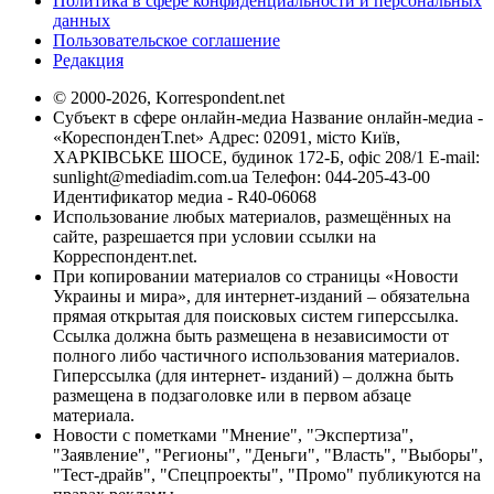
Политика в сфере конфиденциальности и персональных
данных
Пользовательское соглашение
Редакция
© 2000-2026, Korrespondent.net
Субъект в сфере онлайн-медиа Название онлайн-медиа -
«КореспонденТ.net» Адрес: 02091, місто Київ,
ХАРКІВСЬКЕ ШОСЕ, будинок 172-Б, офіс 208/1 E-mail:
sunlight@mediadim.com.ua
Телефон: 044-205-43-00
Идентификатор медиа - R40-06068
Использование любых материалов, размещённых на
сайте, разрешается при условии ссылки на
Корреспондент.net.
При копировании материалов со страницы «Новости
Украины и мира», для интернет-изданий – обязательна
прямая открытая для поисковых систем гиперссылка.
Ссылка должна быть размещена в независимости от
полного либо частичного использования материалов.
Гиперссылка (для интернет- изданий) – должна быть
размещена в подзаголовке или в первом абзаце
материала.
Новости с пометками "Мнение", "Экспертиза",
"Заявление", "Регионы", "Деньги", "Власть", "Выборы",
"Тест-драйв", "Спецпроекты", "Промо" публикуются на